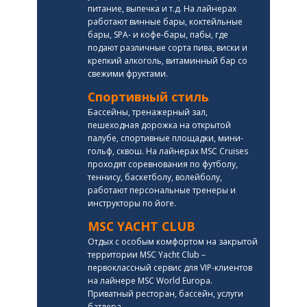
питание, выпечка и т.д. На лайнерах
работают винные бары, коктейльные
бары, SPA- и кофе-бары, пабы, где
подают различные сорта пива, виски и
крепкий алкоголь, витаминный бар со
свежими фруктами.
Спортивный стиль
Бассейны, тренажерный зал,
пешеходная дорожка на открытой
палубе, спортивные площадки, мини-
гольф, сквош. На лайнерах MSC Cruises
проходят соревнования по футболу,
теннису, баскетболу, волейболу,
работают персональные тренеры и
инструкторы по йоге.
MSC YACHT CLUB
Отдых с особым комфортом на закрытой
территории MSC Yacht Club –
первоклассный сервис для VIP-клиентов
на лайнере MSC World Europa.
Приватный ресторан, бассейн, услуги
батлера.