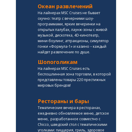
Океан развлечений
На лайнерах MSC Cruises не бывает
скучно: театр с вечерними шоу-
программами, яркие вечеринки на
открытых палубах, лаунж-зоны с живой
музыкой, дискотека, 4D-кинотеатр,
мини-боулинг, аттракционы, симулятор
гонки «Формула-1» и казино – каждый
найдет развлечение по душе.
Шопоголикам
На лайнерах MSC Cruises есть
беспошлинная зона торговли, в которой
представлены товары 220 престижных
мировых брендов!
Рестораны и бары
Тематические вечера в ресторанах,
ежедневно обновляемое меню, детское
меню, разработанное совместно с
Chicco, шведский стол с тематическими
уголками: пиццерия, гриль, здоровое