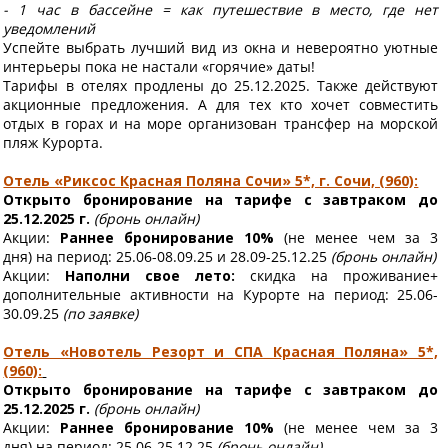
- 1 час в бассейне = как путешествие в место, где нет
уведомлений
Успейте выбрать лучший вид из окна и невероятно уютные
интерьеры пока не настали «горячие» даты!
Тарифы в отелях продлены до 25.12.2025. Также действуют
акционные предложения. А для тех кто хочет совместить
отдых в горах и на море организован трансфер на морской
пляж Курорта.
Отель «Риксос Красная Поляна Сочи» 5*, г. Сочи, (960):
Открыто бронирование на тарифе с завтраком до
25.12.2025 г.
(бронь онлайн)
Акции:
Раннее бронирование 10%
(не менее чем за 3
дня)
на период: 25.06-08.09.25 и 28.09-25.12.25
(бронь онлайн)
Акции:
Наполни свое лето:
скидка на проживание+
дополнительные активности на Курорте
на период: 25.06-
30.09.25
(по заявке)
Отель «Новотель Резорт и СПА Красная Поляна» 5*,
(960):
Открыто бронирование на тарифе с завтраком до
25.12.2025 г.
(бронь онлайн)
Акции:
Раннее бронирование 10%
(не менее чем за 3
дня)
на период: 25.06-25.12.25
(бронь онлайн)