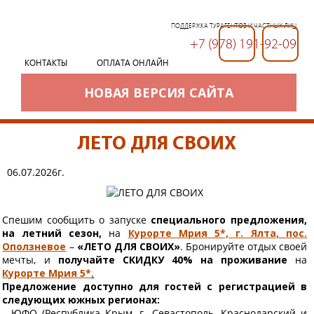
ПОДДЕРЖКА ТУРАГЕНТОВ И ЧАСТНЫХ ЛИЦ
+7 (978) 191-92-09
+7 (978) 191-92-09
КОНТАКТЫ
ОПЛАТА ОНЛАЙН
НОВАЯ ВЕРСИЯ САЙТА
ЛЕТО ДЛЯ СВОИХ
06.07.2026г.
Спешим сообщить о запуске
специального предложения,
на летний сезон,
на
Курорте Мрия 5*, г. Ялта, пос.
Оползневое
–
«ЛЕТО ДЛЯ СВОИХ»
. Бронируйте отдых своей
мечты, и
получайте СКИДКУ 40% на проживание
на
Курорте Мрия 5*
.
Предложение доступно для гостей с регистрацией в
следующих южных регионах:
- ЮФО (Республика Крым, г. Севастополь, Краснодарский и