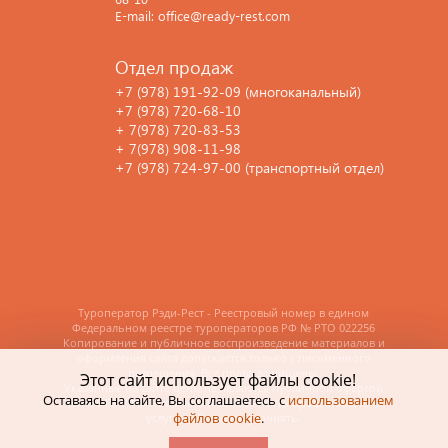
E-mail: office@ready-rest.com
Отдел продаж
+7 (978) 191-92-09 (многоканальный)
+7 (978) 720-68-10
+ 7(978) 720-83-53
+ 7(978) 908-11-98
+7 (978) 724-97-00 (транспортный отдел)
Туроператор Рэди-Рест - Реестровый номер в едином
Федеральном реестре туроператоров РФ
№ РТО 022256
Копирование и публичное воспроизведение материалов и
оформления сайта допускается только с письменного
разрешения. Все права защищены.
Этот сайт использует файлы cookie!
Указанные на сайте цены не являются публичной офертой
Оставаясь на сайте, Вы соглашаетесь с
использованием
(ст.435 ГК РФ). Стоимость и возможность предоставления
файлов cookie
.
услуг необходимо уточнять.