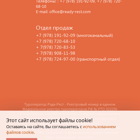
Телефоны: : +7 (978) 191-92-09, +7 (978) 720-
68-10
E-mail: office@ready-rest.com
Отдел продаж
+7 (978) 191-92-09 (многоканальный)
+7 (978) 720-68-10
+ 7(978) 720-83-53
+ 7(978) 908-11-98
+7 (978) 724-97-00 (транспортный отдел)
Туроператор Рэди-Рест - Реестровый номер в едином
Федеральном реестре туроператоров РФ
№ РТО 022256
Копирование и публичное воспроизведение материалов и
оформления сайта допускается только с письменного
Этот сайт использует файлы cookie!
разрешения. Все права защищены.
Оставаясь на сайте, Вы соглашаетесь с
использованием
Указанные на сайте цены не являются публичной офертой
файлов cookie
.
(ст.435 ГК РФ). Стоимость и возможность предоставления
услуг необходимо уточнять.