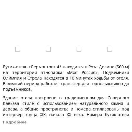
Бутик-отель «Лермонтов» 4* находится в Роза Долине (560 м)
на территории этнопарка «Моя Россия». Подъёмники
Олимпия и Стрела находятся в 10 минутах ходьбы от отеля.
В зимний период работает трансфер для горнолыжников до
подъёмников.
Здание отеля построено в традиционном для Северного
Кавказа стиле с использованием натурального камня и
дерева, а общие пространства и номера стилизованы под
интерьер конца XIX, начала XX века. Номера бутик-отеля
«Лермонтов» 4* укомплектованы современной мебелью и
Подробнее
бытовой техникой, итальянскими халатами и постельным
бельем Frette, премиальной косметикой Valentin Yudashkin.