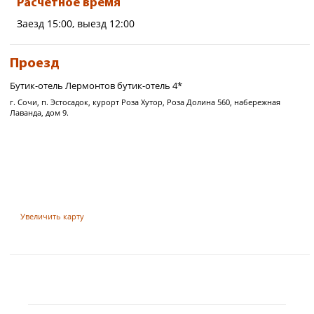
Расчётное время
2
Площадь номера 81 м
.
Заезд 15:00, выезд 12:00
Варианты размещения:
до 5 взрослых – без детей
Проезд
максимум 4 взрослых +
максимум 1 ребенок с 4-х до 11,99
Бутик-отель Лермонтов бутик-отель 4*
лет
г. Сочи, п. Эстосадок, курорт Роза Хутор, Роза Долина 560, набережная
Также можно разместить 1-го
Лаванда, дом 9.
ребенка от 0 до 3,99 лет (без
предоставления
дополнительного места, детская
кроватка - по запросу).
Увеличить карту