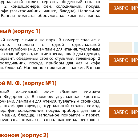
урнальный столик, сервант, обеденный стол со
+ максимум 2 ребенка.
р, 2 кондиционера, фен, холодильник, посуда,
ЗАБРОНИР
офе (электрочайник, чашки, блюдца). Напольное
 Ванная комната оборудована: компакт, ванна,
с полочкой, полотенцесушитель, косметические
отенца. (В некоторых номерах два санузла). Номера
мебелью, расположены на 2-3 этажах.
ный (корпус 1)
2
 м
ый номер с видом на парк. В номере: спальня с
ватью, спальня с одной односпальной
ния:
ными тумбочками, лампами для чтения, туалетным
раскладной диван, мягкие кресла, шкаф для одежды,
тей
ервант, обеденный стол со стульями, телевизор, 2
ЗАБРОНИР
+ максимум 2 ребенка.
 холодильник, посуда, приборы для чая и кофе
и, блюдца). Напольное покрытие - паркет. Ванная
: компакт, ванна, раковина, зеркало с полочкой,
косметические средства, халаты, полотенца. (В
а санузла). Номера с балконом и летней мебелью.
й М. Ф. (корпус №1)
 м2
естный альковный люкс (бывшая комната
Федоровны). В номере: двуспальная кровать,
ния:
чками, лампами для чтения, туалетным столиком,
тей
а, шкаф для одежды, журнальный столик, комод,
ер, фен, холодильник, посуда, приборы для чая и
+ максимум 2 ребенка.
ЗАБРОНИР
, чашки, блюдца). Напольное покрытие - паркет.
рудована: компакт, ванна, раковина, зеркало с
есушитель, косметические средства, халаты,
балконом и летней мебелью, площадь балкона - 24
коном (корпус 2)