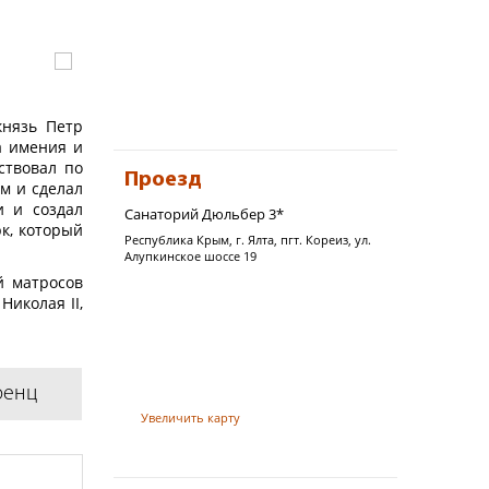
князь Петр
а имения и
ствовал по
Проезд
м и сделал
и и создал
Cанаторий Дюльбер 3*
к, который
Республика Крым, г. Ялта, пгт. Кореиз, ул.
Алупкинское шоссе 19
й матросов
Николая II,
 1922 году
л построен
ренц
Увеличить карту