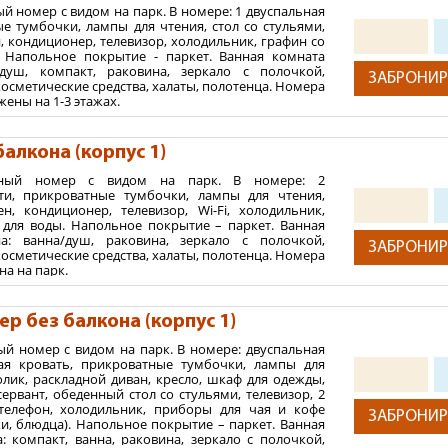
й номер с видом на парк. В номере: 1 двуспальная
в: солнце, вода и воздух, в сочетании с физиопроцедурами
е тумбочки, лампы для чтения, стол со стульями,
и дает мощный толчок всей иммунной системе организма 
н, кондиционер, телевизор, холодильник, графин со
каждого гостя подбирают индивидуальную программу лечения о
. Напольное покрытие - паркет. Ванная комната
/душ, компакт, раковина, зеркало с полочкой,
ЗАБРОНИР
осметические средства, халаты, полотенца. Номера
ены на 1-3 этажах.
пусов, здания столовой и водолечебницы, с собственным обо
2
 м
омплекса представлены стили разных исторических эпох, эк
алкона (корпус 1)
половины XX века, соседствуют с корпусами более поздней п
ния:
стный номер с видом на парк. В номере: 2
тей
ти, прикроватные тумбочки, лампы для чтения,
"Полулюкс" и "Люкс"
+ максимум 1 ребенок.
ен, кондиционер, телевизор, Wi-Fi, холодильник,
 для воды. Напольное покрытие – паркет. Ванная
й категории, с видом на Черное море или парк, питание по 
а: ванна/душ, раковина, зеркало с полочкой,
ЗАБРОНИР
ехразовое питание: завтрак, обед, ужин в виде «шведского с
осметические средства, халаты, полотенца. Номера
ондиционерами и линией самообслуживания.
кна на парк.
2
 м
й паспорт.
р без балкона (корпус 1)
ния:
детей до 14 лет; для детей старше 14 лет - российский паспор
ый номер с видом на парк. В номере: двуспальная
тей
сопровождающих лиц, не являющихся законными представителя
ная кровать, прикроватные тумбочки, лампы для
гласие одного из родителей (усыновителей, опекунов) на сопр
олик, раскладной диван, кресло, шкаф для одежды,
и ребенка для детей достигших 14-летнего возраста; 
ервант, обеденный стол со стульями, телевизор, 2
 телефон, холодильник, приборы для чая и кофе
ми с инфекционными заболеваниями, в том числе Covid-19 (
ЗАБРОНИР
и, блюдца). Напольное покрытие – паркет. Ванная
рой в детском саду или школе, или поликлинике). Для детей от 
: компакт, ванна, раковина, зеркало с полочкой,