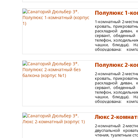
включительно (в случае посещения бассейна) требуе
полотенцесушитель, к
Для взрослых и детей:
Рекомендуем взрослым и 
без балкона, располож
курортного лечения необходимо при себе иметь са
Полулюкс 1-ко
Площадь номера 42
давностью не более 2 месяцев.
1-комнатный 2-местн
Варианты размеще
Для иностранных туристов:
паспорт и миграцио
кровать, прикроватны
запрашивайте в службе ФМС).
раскладной диван, 
до 5 взрослых - без де
сервант, обеденный 
максимум 3 взрослых 
телефон, холодильник
чашки, блюдца). Н
оборудована: комп
полотенцесушитель, к
с балконами, располо
Полулюкс 2-ко
Площадь номера 40
2-комнатный 2-местн
Варианты размеще
кровать, прикроватны
раскладной диван, 
до 2 взрослых - без де
сервант, обеденный 
максимум 2 взрослых 
телефон, холодильник
чашки, блюдца). Н
оборудована: комп
полотенцесушитель, к
без балкона, вид на п
Люкс 2-комнат
Площадь номера 32
2-комнатный 2-местн
Варианты размеще
двуспальной крова
до 2 взрослых - без де
чтения, туалетным сто