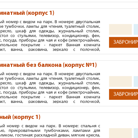
тся справка на энтеробиоз.
осметические средства, халаты, полотенца. Номер
детям брать с собой медицинский полис. Для прохождения 
ен на 2-3 этаже.
наторно-курортную карту 072/у (для взрослых) и 076/у (дл
мнатный (корпус 1)
2
 м
ый номер с видом на парк. В номере: двуспальная
ния:
нная карта, виза или вид на жительство (более подробную 
е тумбочки, лампы для чтения, туалетный столик,
кресло, шкаф для одежды, журнальный столик,
тей
стол со стульями, телевизор, кондиционер, фен,
+ максимум 2 ребенка.
, посуда, приборы для чая и кофе (электрочайник,
ЗАБРОНИР
апольное покрытие - паркет Ванная комната
акт, ванна, раковина, зеркало с полочкой,
осметические средства, халаты, полотенца. Номера
жены на 2-3 этажах.
мнатный без балкона (корпус №1)
2
 м
ый номер с видом на парк. В номере: двуспальная
ния:
е тумбочки, лампы для чтения, туалетный столик,
кресло, шкаф для одежды, журнальный столик,
тей
стол со стульями, телевизор, кондиционер, фен,
+ максимум 1 ребенок.
, посуда, приборы для чая и кофе (электрочайник,
ЗАБРОНИР
апольное покрытие - паркет Ванная комната
акт, ванна, раковина, зеркало с полочкой,
осметические средства, халаты, полотенца. Номера
арк.
ный (корпус 1)
 м2
ый номер с видом на парк. В номере: спальня с
ния:
тью, прикроватными тумбочками, лампами для
тей
ликом, гостиная: раскладной диван, мягкие кресла,