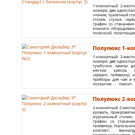
1-комнатный 2-мест
Площадь номера 65
номере: две односпа
Варианты размеще
чтения, туалетный ст
столик, стулья, сер
до 2 взрослых - без де
графин со стаканами
комната оборудована
максимум 2 взрослых 
полочкой, полотенце
2 этажах.
Площадь номера 22
Полулюкс 1-ко
Варианты размеще
1-комнатный 2-мест
номере: две односпа
до 2 взрослых – без де
тумбочки, лампы дл
максимум 2 взрослых 
мягкие кресла, 
сервант, телевизор, 
приборы для чая и к
покрытие - паркет.
раковина, зеркало с 
расположены на 1-2 э
Полулюкс 2-ко
Площадь номера 36
2-комнатный 2-местн
Варианты размеще
кровать, прикроватна
журнальный столик, 
до 3 взрослых - без де
графин со стаканам
максимум 2 взрослых 
телевизор. Напольное
компакт, ванна
полотенцесушитель. 