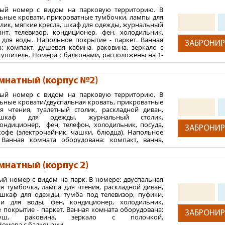
2
ный номер с видом на парковую территорию. В
 м
льные кровати, прикроватные тумбочки, лампы для
ния:
олик, мягкие кресла, шкаф для одежды, журнальный
вант, телевизор, кондиционер, фен, холодильник,
тей
 для воды. Напольное покрытие - паркет. Ванная
ЗАБРОНИР
: компакт, душевая кабина, раковина, зеркало с
+ максимум 1 ребенок.
сушитель. Номера с балконами, расположены на 1-
2
 м
мнатный (корпус №2)
ния:
ный номер с видом на парковую территорию. В
льные кровати/двуспальная кровать, прикроватные
тей
я чтения, туалетный столик, раскладной диван,
+ максимум 1 ребенок.
шкаф для одежды, журнальный столик,
кондиционер, фен, телефон, холодильник, посуда,
ЗАБРОНИР
офе (электрочайник, чашки, блюдца). Напольное
 Ванная комната оборудована: компакт, ванна,
полочкой, полотенцесушитель. Номера с балконами,
тажах.
мнатный (корпус 2)
2
 м
ый номер с видом на парк. В номере: двуспальная
ния:
я тумбочка, лампа для чтения, раскладной диван,
шкаф для одежды, тумба под телевизор, пуфики,
тей
и для воды, фен, кондиционер, холодильник,
+ максимум 1 ребенок.
 покрытие - паркет. Ванная комната оборудована:
ЗАБРОНИР
/душ, раковина, зеркало с полочкой,
Номера с балконами.