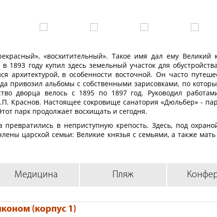
рекрасный», «восхитительный». Такое имя дал ему Великий 
в 1893 году купил здесь земельный участок для обустройств
ся архитектурой, в особенности восточной. Он часто путеше
да привозил альбомы с собственными зарисовками, по которы
ство дворца велось с 1895 по 1897 год. Руководил работам
.П. Краснов. Настоящее сокровище санатория «Дюльбер» - пар
тот парк продолжает восхищать и сегодня.
а превратились в неприступную крепость. Здесь, под охрано
лены царской семьи: Великие князья с семьями, а также мать 
спасло «крымскую группу» Романовых от печальной участи. В
 здравниц. В 1938 году, в том же стиле, что и дворец, бы
на берегу моря был построен десятиэтажный третий корпус.
Медицина
Пляж
Конфе
певтический:
кулезного характера).
темы.
коном (корпус 1)