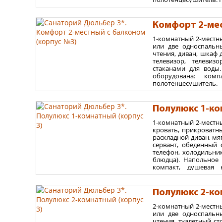
Площадь номера 40
Комфорт 2-мес
Варианты размеще
1-комнатный 2-местн
до 4 взрослых – без де
или две односпальн
максимум 2 взрослых 
чтения, диван, шкаф 
телевизор, телевиз
стаканами для воды
оборудована: ком
полотенцесушител
расположены на 2-10 
Площадь номера 32
Полулюкс 1-ко
Варианты размеще
1-комнатный 2-местн
кровать, прикроватны
до 2 взрослых – без де
раскладной диван, мя
максимум 2 взрослых 
сервант, обеденный 
телефон, холодильник
блюдца). Напольное 
компакт, душевая к
полотенцесушитель
расположены на 2-
раскладной диван.
Полулюкс 2-ко
Площадь номера 34
2-комнатный 2-местн
или две односпальн
Варианты размеще
чтения, туалетный ст