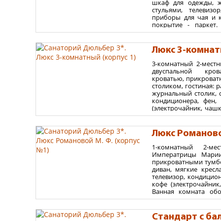
шкаф для одежды, ж
максимум 2 взрослых 
стульями, телевизо
приборы для чая и к
покрытие - паркет.
раковина, зеркало 
средства, халаты, пол
с балконом и летней 
Люкс 3-комнат
Площадь номера 42
3-комнатный 2-местн
двуспальной кро
Варианты размеще
кроватью, прикроват
столиком, гостиная: 
до 2 взрослых - без де
журнальный столик, с
максимум 2 взрослых 
кондиционера, фен,
(электрочайник, чашк
комната оборудована
полотенцесушитель, 
некоторых номерах дв
Люкс Романово
Площадь номера 75
1-комнатный 2-м
Императрицы Марии 
Варианты размеще
прикроватными тумбо
до 2 взрослых - без де
диван, мягкие кресл
телевизор, кондицион
максимум 3 взрослых 
кофе (электрочайник
Ванная комната обо
полочкой, полотенц
полотенца. Номера с 
2
м
.
Стандарт с бал