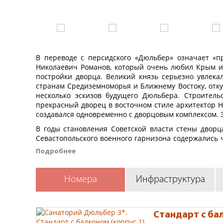
В переводе с персидского «Дюльбер» означает «п
Николаевич Романов, который очень любил Крым и 
постройки дворца. Великий князь серьезно увлекал
странам Средиземноморья и Ближнему Востоку, отку
несколько эскизов будущего Дюльбера. Строитель
прекрасный дворец в восточном стиле архитектор Н
создавался одновременно с дворцовым комплексом. Э
В годы становления Советской власти стены дворц
Севастопольского военного гарнизона содержались ч
вдовствующая императрица Мария Федоровна. Это и 
Подробнее
дворец «Дюльбер» стал одной из первых советских
двухэтажный второй корпус здравницы, в 1977 году 
Номера
Инфраструктура
Основной профиль лечения в санатории – общетера
Лечение заболевания органов дыхания (нетубер
Лечение заболеваний сердечно-сосудистой сис
Стандарт с бал
Лечение заболеваний нервной системы.