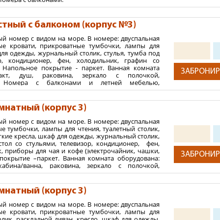
2
 м
тный с балконом (корпус №3)
ния:
ый номер с видом на море. В номере: двуспальная
тей.
ые кровати, прикроватные тумбочки, лампы для
+ максимум 2 ребенка.
для одежды, журнальный столик, стулья, тумба под
ор, кондиционер, фен, холодильник, графин со
. Напольное покрытие - паркет. Ванная комната
ЗАБРОНИР
пакт, душ, раковина, зеркало с полочкой,
ь. Номера с балконами и летней мебелью,
этажах.
2
 м
мнатный (корпус 3)
ния:
ый номер с видом на море. В номере: двуспальная
е тумбочки, лампы для чтения, туалетный столик,
тей
гкие кресла, шкаф для одежды, журнальный столик,
+ максимум 1 ребенок.
стол со стульями, телевизор, кондиционер, фен,
, приборы для чая и кофе (электрочайник, чашки,
ЗАБРОНИР
покрытие –паркет. Ванная комната оборудована:
абина/ванна, раковина, зеркало с полочкой,
. Номера с 2-мя балконамии летней мебелью,
10 этажах. Дополнительное спальное место-
мнатный (корпус 3)
2
 м
ый номер с видом на море. В номере: двуспальная
ые кровати, прикроватные тумбочки, лампы для
ния:
олик, раскладной диван, кресло, шкаф для одежды,