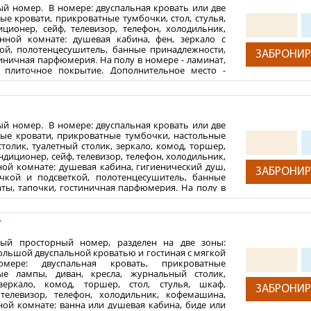
тажа. Территория вокруг санатория благоустроена и огорожена
ый номер. В номере: двуспальная кровать или две
е кровати, прикроватные тумбочки, стол, стулья,
иционер, сейф, телевизор, телефон, холодильник,
 для комфортного пребывания гостей:
нной комнате: душевая кабина, фен, зеркало с
ой, полотенцесушитель, банные принадлежности,
рные кровати, прикроватные тумбочки, настольные лампы, 
ЗАБРОНИР
тиничная парфюмерия. На полу в номере - ламинат,
стол, стулья, шкаф, кондиционер, сейф, телевизор, телефон, х
 плиточное покрытие. Дополнительное место -
 или ванна, биде или гигиенический душ, фен, зеркало с 
ности, халаты, тапочки, гостиничная парфюмерия. На полу 
2
-28 м
ния:
ый номер. В номере: двуспальная кровать или две
 категории, 3-х разовое питание по «меню-заказ», санаторно
ые кровати, прикроватные тумбочки, настольные
тей
ние (согласно выбранного пакета), пользование крытым 
олик, туалетный столик, зеркало, комод, торшер,
ический), анализ мочи (клинический), фито-чай, кислородный
 максимум 1 ребенок от 2-х до 13,99 лет
ондиционер, сейф, телевизор, телефон, холодильник,
жаками, терренкур, интернет Wi-Fi, парковка (при наличии мес
ной комнате: душевая кабина, гигиенический душ,
ть 1 ребенка от 0 до 1,99 лет (без предоставления
ЗАБРОНИР
очкой и подсветкой, полотенцесушитель, банные
а по запросу).
аты, тапочки, гостиничная парфюмерия. На полу в
, в ванной комнате - плиточное покрытие.
й паспорт, санаторно-курортная карта, либо выписка из ам
 - еврораскладушка.
ховой медицинский полис
т
ля детей до 14 лет; для детей от 14 лет и старше - общег
2
-28 м
лей (усыновителей, опекунов) на сопровождающих лиц, не 
ный просторный номер, разделен на две зоны:
ния:
о 14-ти лет; нотариально заверенное согласие одного из
ольшой двуспальной кроватью и гостиная с мягкой
ре: двуспальная кровать, прикроватные
тей
не являющихся законными представителями ребенка для детей
ые лампы, диван, кресла, журнальный столик,
(не более 21 дня от даты получения) об отсутствии контакта 
 максимум 1 ребенок от 2-х до 13,99 лет
зеркало, комод, торшер, стол, стулья, шкаф,
ЗАБРОНИР
 (выдается в поликлинике), справка о прививках (выдается ме
 телевизор, телефон, холодильник, кофемашина,
ть 1 ребенка от 0 до 1,99 лет (без предоставления
ной комнате: ванна или душевая кабина, биде или
ие врача-дерматолога: об отсутствии кожных заболеваний; Для
а по запросу).