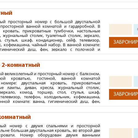
ш, фен, зеркало с полочкой и подсветкой,
а) требуется справка на энтеробиоз; страховой медицинский п
, банные принадлежности, халаты, тапочки,
 детям брать с собой медицинский полис. Для прохождения 
ия. На полу в номере - ламинат, в ванной комнате
тный
наторно-курортную карту 072/у (для взрослых) и 076/у (дл
. Дополнительное место - еврораскладушка.
ный просторный номер с большой двуспальной
2
-50 м
, просторной ванной комнатой и гардеробной. В
ная карта, виза или вид на жительство (более подробную 
я кровать, прикроватные тумбочки, настольные
ния:
, журнальный столик, туалетный столик, зеркало,
, стулья, шкаф, кондиционер, сейф, телевизор,
тей
ЗАБРОНИР
к, кофемашина, чайный набор. В ванной комнате:
 максимум 1 ребенок от 2-х до 13,99 лет
гиенический душ, фен, зеркало с полочкой и
нцесушитель, банные принадлежности, халаты,
ть 1 ребенка от 0 до 1,99 лет (без предоставления
ая парфюмерия. На полу в номере - ламинат, в
а по запросу).
иточное покрытие. Дополнительное место - диван,
» 2-комнатный
ый великолепный и просторный номер с балконом,
2
-65 м
ной кроватью, гостиной, ванной комнатой
омере: двуспальная кровать, прикроватные
ния:
ые лампы, диван, кресла, журнальный столик,
зеркало, комод, торшер, стол, стулья, шкаф,
тей
ЗАБРОНИР
 телевизор, телефон, холодильник, кофемашина,
 максимум 1 ребенок от 2-х до 13,99 лет
нной комнате: ванна, гигиенический душ, фен,
й и подсветкой, полотенцесушитель, банные
ть 1 ребенка от 0 до 1,99 лет (без предоставления
аты, тапочки, гостиничная парфюмерия. На полу в
а по запросу).
, в ванной комнате - плиточное покрытие.
-комнатный
 - диван, еврораскладушка.
тный номер с двумя спальнями и просторной
2
 м
альне большая двуспальная кровать, во второй две
 кровати. Номер оборудован двумя ванными
ния: