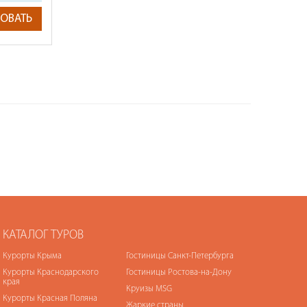
ОВАТЬ
КАТАЛОГ ТУРОВ
Курорты Крыма
Гостиницы Санкт-Петербурга
Курорты Краснодарского
Гостиницы Ростова-на-Дону
края
Круизы MSG
Курорты Красная Поляна
Жаркие страны