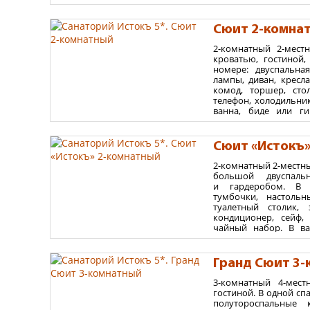
гигиенический ду
до 10 лет включительно (в случае посещения бассейн
полотенцесушитель
Для взрослых и детей:
Рекомендуем взрослым и
гостиничная парфюмер
Сюит 2-комна
курортного лечения необходимо при себе иметь са
- плиточное покрытие
давностью не более 2 месяцев.
2-комнатный 2-мест
Площадь номера 40
кроватью, гостиной
Для иностранных граждан:
паспорт и миграцион
номере: двуспальна
запрашивайте в службе ФМС).
Варианты размеще
лампы, диван, кресла
комод, торшер, стол
до 3 взрослых - без де
телефон, холодильни
максимум 2 взрослых +
ванна, биде или ги
подсветкой, полоте
Также можно размести
тапочки, гостиничн
места, детская кроватк
ванной комнате - пл
Сюит «Истокъ
еврораскладушка.
2-комнатный 2-местн
Площадь номера 55
большой двуспаль
и гардеробом. В н
Варианты размеще
тумбочки, настольн
туалетный столик, 
до 3 взрослых - без де
кондиционер, сейф,
максимум 2 взрослых +
чайный набор. В ва
зеркало с полочко
Также можно размести
принадлежности, хал
места, детская кроватк
номере - ламинат
Гранд Сюит 3
Дополнительное место
3-комнатный 4-мес
Площадь номера 55
гостиной. В одной сп
полутороспальные
Варианты размеще