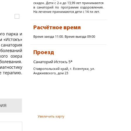
скидок. Дети с 2-х до 13,99 лет принимаются
в санаторий по программе оздоровления.
На лечение принимаются дети с 14-ти лет.
Расчётное время
го парка и
Время заезда 11:00. Время выезда 09:00
м «Истокъ»
 санатория
аболеваний
Проезд
кого озера
болевания.
Cанаторий Истокъ 5*
иагностику
Ставропольский край, г. Ессентуки, ул.
e терапию.
Анджиевского, дом 23
ртывания),
андинавская
рия
 вокзала г.
Увеличить карту
орическом
 соединены