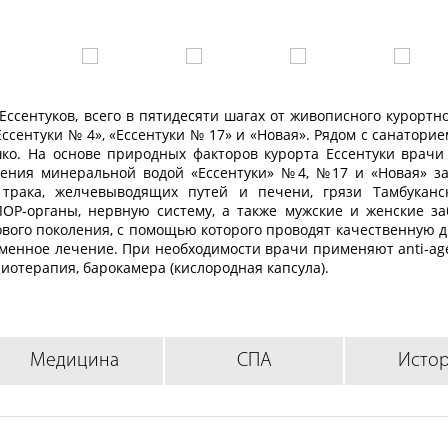
ссентуков, всего в пятидесяти шагах от живописного курортно
сентуки № 4», «Ессентуки № 17» и «Новая». Рядом с санаторие
ко. На основе природных факторов курорта Ессентуки врачи
чения минеральной водой «Ессентуки» №4, №17 и «Новая» з
трака, желчевыводящих путей и печени, грязи Тамбуканс
ОР-органы, нервную систему, а также мужские и женские за
вого поколения, с помощью которого проводят качественную д
менное лечение. При необходимости врачи применяют anti-ag
иотерапия, барокамера (кислородная капсула).
нтр (турецкий хамам, бассейн, различные виды массажа, обе
 аквааэробике, дыхательной гимнастике, гимнастике мозга и ск
анные диетические блюда.
Медицина
СПА
Исто
та г. Минеральные воды, в 100 метрах от бювета, в 2 км от ж/д
из основного корпуса, размещенного в двухэтажном ист
 пятиэтажного корпуса, оснащенного лифтом.
Оба корпуса