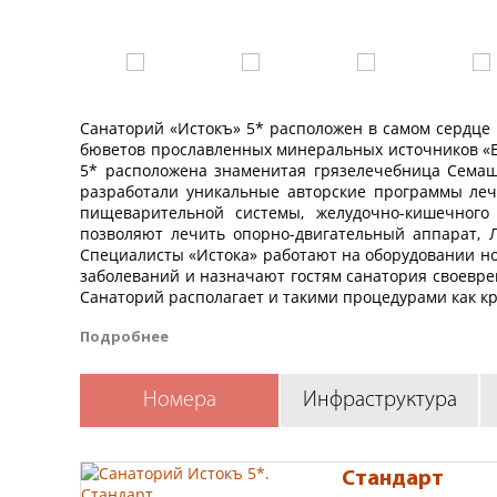
Санаторий «Истокъ» 5* расположен в самом сердце Е
бюветов прославленных минеральных источников «Ес
5* расположена знаменитая грязелечебница Семаш
разработали уникальные авторские программы ле
пищеварительной системы, желудочно-кишечного 
позволяют лечить опорно-двигательный аппарат, Л
Специалисты «Истока» работают на оборудовании но
заболеваний и назначают гостям санатория своевре
Санаторий располагает и такими процедурами как кр
Для гостей санатория «Истокъ» 5* работает СПА-це
Подробнее
библиотека, лобби-бар, проводятся занятия по йоге,
ходьба. В ресторане «Истокъ» можно отведать изыск
Номера
Инфраструктура
Санаторий «Истокъ» 5* расположен в 40 км от аэропор
Ессентуки, в 1 км от центра г. Ессентуки.
Санаторий «Истокъ» 5* г. Ессентуки состоит 
особняке 1903 года постройки и современного
Стандарт