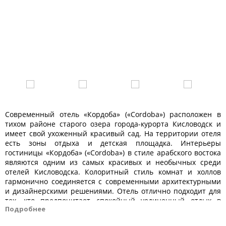
Современный отель «Кордоба» («Cordoba») расположен в
тихом районе старого озера города-курорта Кисловодск и
имеет свой ухоженный красивый сад. На территории отеля
есть зоны отдыха и детская площадка. Интерьеры
гостиницы «Кордоба» («Cordoba») в стиле арабского востока
являются одним из самых красивых и необычных среди
отелей Кисловодска. Колоритный стиль комнат и холлов
гармонично соединяется с современными архитектурными
и дизайнерскими решениями. Отель отлично подходит для
тех, кто предпочитает спокойный уединенный отдых в
Подробнее
комфортабельных условиях. В шаговой доступности
находится Комсомольский национальный парк, Главные