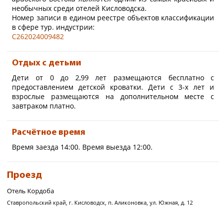
Варианты размещения:
необычных среди отелей Кисловодска.
Номер записи в едином реестре объектов классификации
до 5 взрослых - без детей
в сфере тур. индустрии:
Также можно разместить 1-го
С262024009482
ребенка до 2,99 (без
предоставления
дополнительного места и
питания).
Отдых с детьми
Дети от 0 до 2,99 лет размещаются бесплатно с
предоставлением детской кроватки. Дети с 3-х лет и
взрослые размещаются на дополнительном месте с
завтраком платно.
Расчётное время
Время заезда 14:00. Время выезда 12:00.
Проезд
Отель Кордоба
Ставропольский край, г. Кисловодск, п. Аликоновка, ул. Южная, д. 12