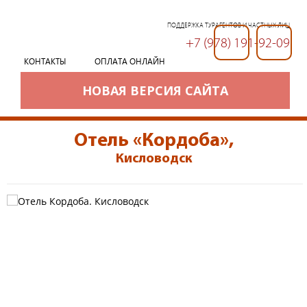
ПОДДЕРЖКА ТУРАГЕНТОВ И ЧАСТНЫХ ЛИЦ
+7 (978) 191-92-09
+7 (978) 191-92-09
КОНТАКТЫ
ОПЛАТА ОНЛАЙН
НОВАЯ ВЕРСИЯ САЙТА
Отель «Кордоба»
,
Кисловодск