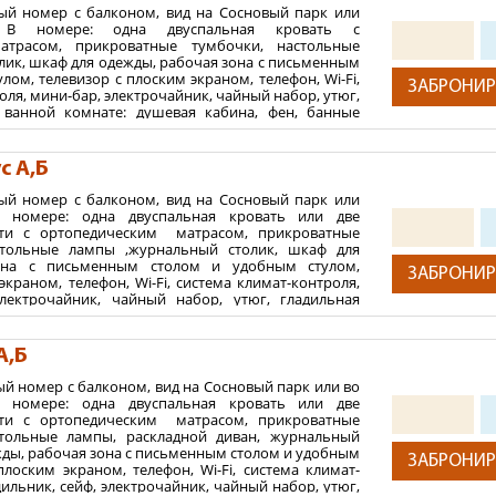
крытыми тёплыми переходами с лечебным и спортивным корпу
ый номер с балконом, вид на Сосновый парк или
. В номере: одна двуспальная кровать с
0 мест
и представлен 9 категориями номеров и отдельно
трасом, прикроватные тумбочки, настольные
ном, утопающими в зелени парка.
лик, шкаф для одежды, рабочая зона с письменным
лом, телевизор с плоским экраном, телефон, Wi-Fi,
 для комфортного пребывания гостей:
ЗАБРОНИР
оля, мини-бар, электрочайник, чайный набор, утюг,
В ванной комнате: душевая кабина, фен, банные
ма, электронные замки, мини-бар, электрочайник, чайный набо
аты, тапочки, гостиничная парфюмерия. На полу в
 комнате: душевая кабина или ванна, гигиенический душ, ф
окрытие. Возможность установки дополнительного
фюмерия. На полу в номере – ковровое покрытие. Коттеджи о
с А,Б
2
 м
ый номер с балконом, вид на Сосновый парк или
 категории, питание полупансион (завтрак+обед или завтрак
В номере: одна двуспальная кровать или две
ния:
ти с ортопедическим матрасом, прикроватные
осещение бассейна, приём минеральной воды, посещение 
тольные лампы ,журнальный столик, шкаф для
тей
а), занятия в тренажерном зале, спорткомплексе, санаторно
она с письменным столом и удобным стулом,
ЗАБРОНИР
ьзование детской комнатой, детской площадкой, парковка.
 максимум 1 ребенок от 2-х до 11,99 лет
экраном, телефон, Wi-Fi, система климат-контроля,
электрочайник, чайный набор, утюг, гладильная
ть 1 ребенка от 0 до 1,99 лет (без предоставления
го лечения» включает (заезд от 10 суток):
проживание
ате: душевая кабина, фен, банные принадлежности,
а по запросу).
ый пансион «шведский стол», консультация терапевта, ко
тиничная парфюмерия. На полу в номере – ковровое
ь установки дополнительного места отсутствует.
ы, терренкур, климатолечение, лечебные процедуры, минерал
А,Б
нной категории номера, посещение SPA- комплекса
 лечение минеральной водой, посещение комплекса «Итальянски
2
 м
за дополнительную плату.
й номер с балконом, вид на Сосновый парк или во
жерном зале и СПА-комплексе.
В номере: одна двуспальная кровать или две
ния:
ти с ортопедическим матрасом, прикроватные
т 14 суток):
проживание в номере выбранной категории, д
тольные лампы, раскладной диван, журнальный
тей
ция терапевта, консультации узкопрофильных специалистов, ди
жды, рабочая зона с письменным столом и удобным
ЗАБРОНИР
 максимум 1 ребенок от 2-х до 11,99 лет
цедуры, грязелечение, подводный душ, массаж, плавательный 
плоским экраном, телефон, Wi-Fi, система климат-
ильник, сейф, электрочайник, чайный набор, утюг,
ть 1 ребенка от 0 до 1,99 лет (без предоставления