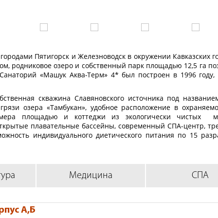
городами Пятигорск и Железноводск в окружении Кавказских г
ом, родниковое озеро и собственный парк площадью 12,5 га по
 Санаторий «Машук Аква-Терм» 4* был построен в 1996 году,
бственная скважина Славяновского источника под название
грязи озера «Тамбукан», удобное расположение в охраняемо
омера площадью и коттеджи из экологически чистых ма
открытые плавательные бассейны, современный СПА-центр, т
можность индивидуального диетического питания по 15 раз
 гостей по программе «Detox», разнообразные программы оздо
новная специализация санатория «Машук Аква-Терм» 4* - диа
ения, обмена веществ, гинекологии и мочеполовой систем
тура
Медицина
СПА
0 км от аэропорта г. Минеральные воды, в 11 км от ж/д 
ает тремя 5-ти этажными корпусами с лифтами (А,
рпус А,Б