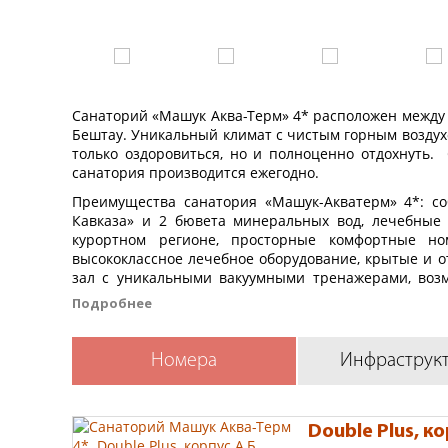
Санаторий «Машук Аква-Терм» 4* расположен между 
Бештау. Уникальный климат с чистым горным воздух
только оздоровиться, но и полноценно отдохнуть.
санатория производится ежегодно.
Преимущества санатория «Машук-Акватерм» 4*: со
Кавказа» и 2 бювета минеральных вод, лечебные 
курортном регионе, просторные комфортные н
высококлассное лечебное оборудование, крытые и 
зал с уникальными вакуумными тренажерами, воз
диетам, ресторан «Lermontoff», отдельный зал для
Подробнее
использование восточных целительных практик. Ос
лечение заболеваний в области органов пищевар
дыхания и костно-мышечного аппарата.
Номера
Инфраструк
Санаторий «Машук Аква-Терм» 4* расположен в 2
Железноводск, в 7 км от центра г. Железноводск.
Санаторий «Машук Аква-Терм» 4* располаг
Double Plus, ко