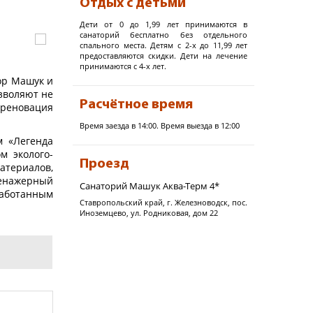
Отдых с детьми
Дети от 0 до 1,99 лет принимаются в
санаторий бесплатно без отдельного
спального места. Детям с 2-х до 11,99 лет
предоставляются скидки. Дети на лечение
принимаются с 4-х лет.
ор Машук и
зволяют не
Расчётное время
 реновация
Время заезда в 14:00. Время выезда в 12:00
м «Легенда
м эколого-
Проезд
териалов,
ренажерный
Cанаторий Машук Аква-Терм 4*
работанным
Ставропольский край, г. Железноводск, пос.
ровления и
Иноземцево, ул. Родниковая, дом 22
гностика и
ы, органов
вокзала г.
В и С) и