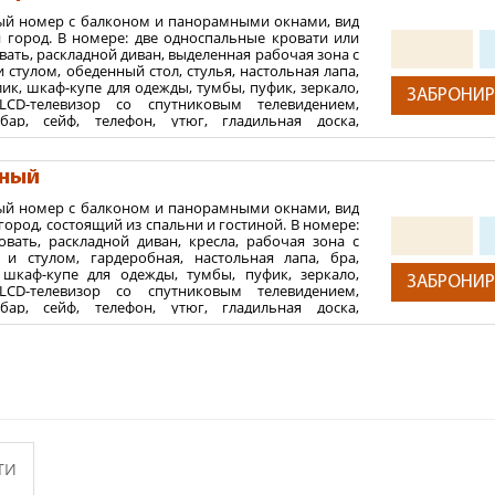
о не предусмотрено.
ый номер с балконом и панорамными окнами, вид
2
 м
и город. В номере: две односпальные кровати или
вать, раскладной диван, выделенная рабочая зона с
ния:
стулом, обеденный стол, стулья, настольная лапа,
ик, шкаф-купе для одежды, тумбы, пуфик, зеркало,
х
ЗАБРОНИР
LCD-телевизор со спутниковым телевидением,
 медиспа-отель не принимаются.
бар, сейф, телефон, утюг, гладильная доска,
, чайный набор, питьевая вода, интернет, Wi-Fi. В
шевая кабина, гигиенический душ, фен, банные
аты, тапочки, гостиничная парфюмерия. На полу в
тный
крытие. Дополнительное место не предусмотрено.
ый номер с балконом и панорамными окнами, вид
2
 м
город, состоящий из спальни и гостиной. В номере:
овать, раскладной диван, кресла, рабочая зона с
ния:
и стулом, гардеробная, настольная лапа, бра,
 шкаф-купе для одежды, тумбы, пуфик, зеркало,
х
ЗАБРОНИР
LCD-телевизор со спутниковым телевидением,
 медиспа-отель не принимаются.
бар, сейф, телефон, утюг, гладильная доска,
, чайный набор, питьевая вода, интернет, Wi-Fi. В
шевая кабина, гигиенический душ, фен, банные
аты, тапочки, гостиничная парфюмерия. На полу в
крытие. Дополнительное место не предусмотрено.
2
 м
ния:
х
ТИ
 медиспа-отель не принимаются.