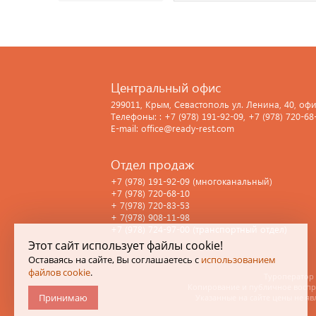
Центральный офис
299011, Крым, Севастополь ул. Ленина, 40, офи
Телефоны: : +7 (978) 191-92-09, +7 (978) 720-68
E-mail: office@ready-rest.com
Отдел продаж
+7 (978) 191-92-09 (многоканальный)
+7 (978) 720-68-10
+ 7(978) 720-83-53
+ 7(978) 908-11-98
+7 (978) 724-97-00 (транспортный отдел)
Этот сайт использует файлы cookie!
Оставаясь на сайте, Вы соглашаетесь с
использованием
файлов cookie
.
Туроператор 
Копирование и публичное воспро
Принимаю
Указанные на сайте цены не яв