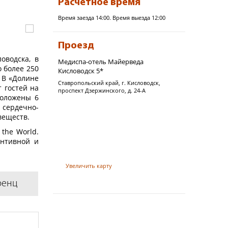
Расчётное время
Время заезда 14:00. Время выезда 12:00
Проезд
оводска, в
Медиспа-отель Майерведа
о более 250
Кисловодск 5*
 В «Долине
Ставропольский край, г. Кисловодск,
 гостей на
проспект Дзержинского, д. 24-А
положены 6
 сердечно-
веществ.
the World.
ентивной и
бъединяет
е MAYRVEDA
Увеличить карту
уникальный
 для того,
ренц
vodsk» 5*
вокзала г.