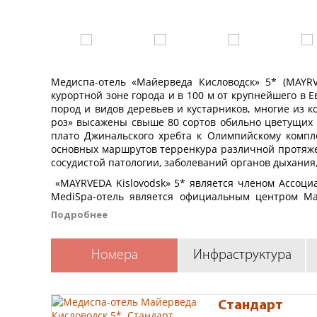
Медиспа-отель «Майерведа Кисловодск» 5* (MAYRV
курортной зоне города и в 100 м от крупнейшего в 
пород и видов деревьев и кустарников, многие из 
роз» высажены свыше 80 сортов обильно цветущих р
плато Джинальского хребта к Олимпийскому компл
основных маршрутов терренкура различной протяжен
сосудистой патологии, заболеваний органов дыхания
«MAYRVEDA Kislovodsk» 5* является членом Ассоциа
MediSpa-отель является официальным центром Ма
антивозрастной медицины PreventAge и сотруд
Подробнее
современную Майер-медицину, древнеиндийскую а
Kislovodsk это нарзан непосредственно из источни
горный климат. В MediSpa-отеле «MAYRVEDA Kislovo
Номера
Инфраструктура
чтобы гости были сфокусированы на детоксе и озд
возможно только для гостей старше 18 лет.
MediSpa-отель «MAYRVEDA Kislovodsk» 5* находится
Стандарт
Кисловодск, в 1,6 км от Национального парка «Кислов