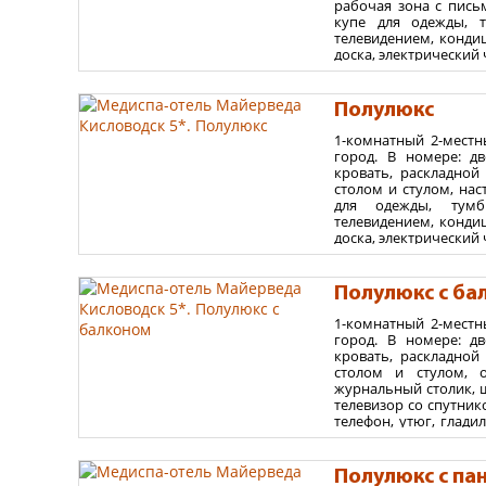
рабочая зона с пись
максимум - 2 взрослы
купе для одежды, т
Дети младше 18 лет в
телевидением, кондиц
доска, электрический 
Fi. В ванной комнате
принадлежности, хал
номере – ковровое по
Полулюкс
Площадь номера 28
1-комнатный 2-местн
город. В номере: д
Варианты размеще
кровать, раскладно
столом и стулом, нас
максимум - 2 взрослы
для одежды, тумб
Дети младше 18 лет в
телевидением, кондиц
доска, электрический 
Fi. В ванной комнате
принадлежности, хал
номере – ковровое по
Полулюкс с ба
Площадь номера 30
1-комнатный 2-местн
город. В номере: д
Варианты размеще
кровать, раскладно
столом и стулом, о
максимум - 2 взрослы
журнальный столик, ш
Дети младше 18 лет в
телевизор со спутник
телефон, утюг, глади
питьевая вода, инте
гигиенический душ,
гостиничная парфюм
Полулюкс с п