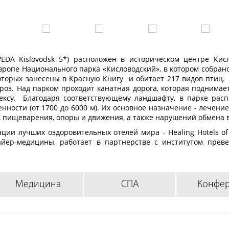
EDA Kislovodsk 5*) расположен в историческом центре Кисл
Европе Национального парка «Кисловодский», в котором собран
которых занесены в Красную Книгу и обитает 217 видов птиц.
оз. Над парком проходит канатная дорога, которая поднимает
ексу. Благодаря соответствующему ландшафту, в парке рас
ности (от 1700 до 6000 м). Их основное назначение - лечение
, пищеварения, опоры и движения, а также нарушений обмена 
ции лучших оздоровительных отелей мира - Healing Hotels of 
йер-медицины, работает в партнерстве с институтом прев
ничает с Европейской ассоциацией аюрведы. MAYRVEDA о
юрведу, а также природные ресурсы Приэльбрусья. В случа
ка, другие минеральные воды, а также тамбуканские грязи и 
dsk» 5* соблюдается режим тишины и максимального комфорта,
Медицина
СПА
Конфе
оровлении.
В связи с этим размещение в «MAYRVEDA Kislo
 в 55 км от аэропорта г. Минеральные воды, в 1 км от ж/д 
одский».