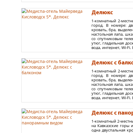
Необходимые документы для размещения:
принадлежности, хал
Для взрослых:
ваучер, общегражданский российский
номере – ковровое по
с инфекционными заболеваниями, в том числе Covid-1
Делюкс
Площадь номера 22
Для прохождения санаторно-курортного лечения необ
1-комнатный 2-местн
Варианты размеще
давностью не более 2 месяцев.
город. В номере: д
Для иностранных туристов:
паспорт и миграцион
кровать, бра, выделе
максимум - 2 взрослы
настольная лапа, шка
запрашивайте в службе ФМС).
Дети младше 18 лет в
со спутниковым теле
утюг, гладильная дос
вода, интернет, Wi-Fi
душ, фен, банные п
парфюмерия. На полу
место не предусмотре
Делюкс с балк
Площадь номера 25
1-комнатный 2-местн
город. В номере: д
Варианты размеще
кровать, бра, выделе
настольная лапа, шка
максимум - 2 взрослы
со спутниковым теле
Дети младше 18 лет в
утюг, гладильная дос
вода, интернет, Wi-Fi
душ, фен, банные п
парфюмерия. На полу
место не предусмотре
Делюкс с пан
Площадь номера 28
1-комнатный 2-местн
на Кавказские горы 
Варианты размеще
одна двуспальная кро