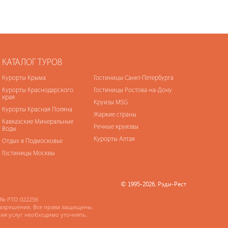
КАТАЛОГ ТУРОВ
Курорты Крыма
Гостиницы Санкт-Петербурга
Курорты Краснодарского
Гостиницы Ростова-на-Дону
края
Круизы MSG
Курорты Красная Поляна
Жаркие страны
Кавказские Минеральные
Речные круизвы
Воды
Курорты Алтая
Отдых в Подмосковье
Гостиницы Москвы
© 1995-2026. Рэди-Рест
№ РТО 022256
разрешения. Все права защищены.
ния услуг необходимо уточнять.