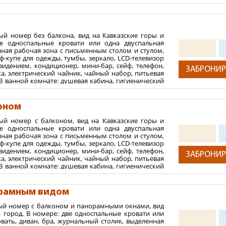
аты, тапочки, гостиничная парфюмерия. На полу в
 паспорт, справка о санэпидокружении об отсутствии контакт
крытие. Дополнительное место не предусмотрено.
9 (выдается в поликлинике).
2
 м
ходимо при себе иметь санаторно-курортную карту 072/у (для 
ый номер без балкона, вид на Кавказские горы и
ния:
ве односпальные кровати или одна двуспальная
ная карта, виза или вид на жительство (более подробную 
нная рабочая зона с письменным столом и стулом,
х
ф-купе для одежды, тумбы, зеркало, LCD-телевизор
 медиспа-отель не принимаются.
видением, кондиционер, мини-бар, сейф, телефон,
ЗАБРОНИР
ка, электрический чайник, чайный набор, питьевая
. В ванной комнате: душевая кабина, гигиенический
ринадлежности, халаты, тапочки, гостиничная
 в номере – ковровое покрытие. Дополнительное
но.
оном
2
 м
ый номер с балконом, вид на Кавказские горы и
ве односпальные кровати или одна двуспальная
ния:
нная рабочая зона с письменным столом и стулом,
ф-купе для одежды, тумбы, зеркало, LCD-телевизор
х
видением, кондиционер, мини-бар, сейф, телефон,
ЗАБРОНИР
 медиспа-отель не принимаются.
ка, электрический чайник, чайный набор, питьевая
. В ванной комнате: душевая кабина, гигиенический
ринадлежности, халаты, тапочки, гостиничная
 в номере – ковровое покрытие. Дополнительное
но.
орамным видом
2
 м
ый номер с балконом и панорамными окнами, вид
и город. В номере: две односпальные кровати или
ния:
вать, диван, бра, журнальный столик, выделенная