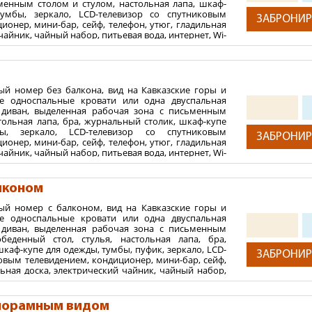
менным столом и стулом, настольная лапа, шкаф-
х
умбы, зеркало, LCD-телевизор со спутниковым
ЗАБРОНИР
 медиспа-отель не принимаются.
ионер, мини-бар, сейф, телефон, утюг, гладильная
чайник, чайный набор, питьевая вода, интернет, Wi-
: душевая кабина, гигиенический душ, фен, банные
аты, тапочки, гостиничная парфюмерия. На полу в
крытие. Дополнительное место не предусмотрено.
2
 м
ый номер без балкона, вид на Кавказские горы и
ве односпальные кровати или одна двуспальная
ния:
й диван, выделенная рабочая зона с письменным
тольная лапа, бра, журнальный столик, шкаф-купе
х
ы, зеркало, LCD-телевизор со спутниковым
ЗАБРОНИР
 медиспа-отель не принимаются.
ионер, мини-бар, сейф, телефон, утюг, гладильная
чайник, чайный набор, питьевая вода, интернет, Wi-
: душевая кабина, гигиенический душ, фен, банные
аты, тапочки, гостиничная парфюмерия. На полу в
крытие. Дополнительное место не предусмотрено.
лконом
2
 м
ый номер с балконом, вид на Кавказские горы и
ве односпальные кровати или одна двуспальная
ния:
й диван, выделенная рабочая зона с письменным
беденный стол, стулья, настольная лапа, бра,
х
каф-купе для одежды, тумбы, пуфик, зеркало, LCD-
ЗАБРОНИР
 медиспа-отель не принимаются.
овым телевидением, кондиционер, мини-бар, сейф,
льная доска, электрический чайник, чайный набор,
рнет, Wi-Fi.. В ванной комнате: душевая кабина,
 фен, банные принадлежности, халаты, тапочки,
ерия. На полу в номере – ковровое покрытие.
анорамным видом