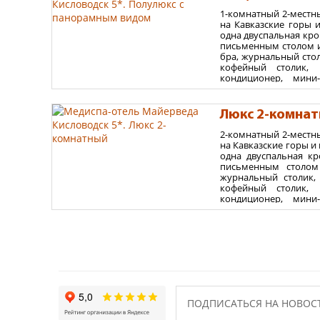
Дополнительное мест
1-комнатный 2-местн
Площадь номера 38
на Кавказские горы 
одна двуспальная кро
Варианты размеще
письменным столом и 
бра, журнальный стол
максимум - 2 взрослы
кофейный столик, 
Дети младше 18 лет в
кондиционер, мини-
электрический чайник
ванной комнате: ду
принадлежности, хал
Люкс 2-комна
номере – ковровое по
2-комнатный 2-местн
Площадь номера 38
на Кавказские горы и 
одна двуспальная кр
Варианты размеще
письменным столом 
журнальный столик,
максимум - 2 взрослы
кофейный столик, 
Дети младше 18 лет в
кондиционер, мини-
электрический чайник
ванной комнате: ду
принадлежности, хал
номере – ковровое по
Площадь номера 50
Варианты размеще
максимум - 2 взрослы
ПОДПИСАТЬСЯ НА НОВОС
Дети младше 18 лет в