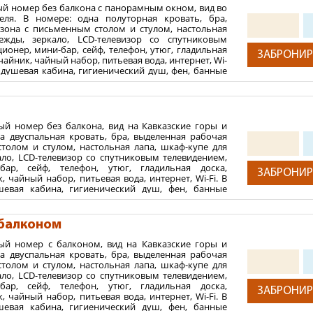
ый номер без балкона с панорамным окном, вид во
VEDA Kislovodsk 5*) располагает собственным медицинским
еля. В номере: одна полуторная кровать, бра,
ммам, купель, релакс – зона. Также в распоряжении гостей есть
зона с письменным столом и стулом, настольная
жды, зеркало, LCD-телевизор со спутниковым
RVEDA Kitchen. Программы лечения представляют собой 
ионер, мини-бар, сейф, телефон, утюг, гладильная
 разделяются на ознакомительный, классический и продвинутый
ЗАБРОНИР
чайник, чайный набор, питьевая вода, интернет, Wi-
: душевая кабина, гигиенический душ, фен, банные
сполагает 5-ти этажным корпусом на 113 стильных н
аты, тапочки, гостиничная парфюмерия. На полу в
 с международными стандартами и
4-х этажным Медицинским
крытие. Дополнительное место не предусмотрено.
енные материалы и выверенная цветовая гамма с пре
2
 м
льные условия для комфортного сна. Гостям предлагаютс
ый номер без балкона, вид на Кавказские горы и
собенностей сна и опорно-двигательного аппарата каждого гост
ния:
на двуспальная кровать, бра, выделенная рабочая
толом и стулом, настольная лапа, шкаф-купе для
 для комфортного пребывания гостей:
й
ало, LCD-телевизор со спутниковым телевидением,
 медиспа-отель не принимаются.
ионер, мини-бар, сейф, телефон, утюг, гладильная доска, эле
бар, сейф, телефон, утюг, гладильная доска,
ЗАБРОНИР
, чайный набор, питьевая вода, интернет, Wi-Fi. В
ы халатами, тапочками, банными и косметическими принадлежно
шевая кабина, гигиенический душ, фен, банные
аты, тапочки, гостиничная парфюмерия. На полу в
 категории, 3-х разовое питание по системе MAYRVEDA Kitche
крытие. Дополнительное место не предусмотрено.
-терапевта, специалиста по Аюрведе, врача-косметолога, у
 балконом
душ впечатлений), групповые занятия, занятия в тренаже
2
 м
том числе в программу пребывания включены MAYRVEDA
ый номер с балконом, вид на Кавказские горы и
ния:
ии о Modern Mayr Medicine, кулинарные и кондитерские мас
на двуспальная кровать, бра, выделенная рабочая
толом и стулом, настольная лапа, шкаф-купе для
х
ало, LCD-телевизор со спутниковым телевидением,
м в стоимость Оздоровительной программы (на выбор гостя).
 медиспа-отель не принимаются.
бар, сейф, телефон, утюг, гладильная доска,
ЗАБРОНИР
, чайный набор, питьевая вода, интернет, Wi-Fi. В
шевая кабина, гигиенический душ, фен, банные