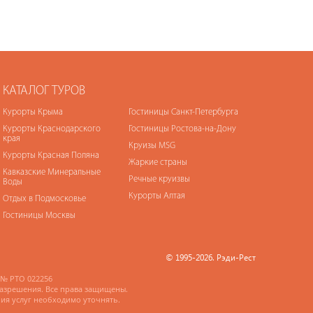
КАТАЛОГ ТУРОВ
Курорты Крыма
Гостиницы Санкт-Петербурга
Курорты Краснодарского
Гостиницы Ростова-на-Дону
края
Круизы MSG
Курорты Красная Поляна
Жаркие страны
Кавказские Минеральные
Речные круизвы
Воды
Курорты Алтая
Отдых в Подмосковье
Гостиницы Москвы
© 1995-2026. Рэди-Рест
№ РТО 022256
разрешения. Все права защищены.
ния услуг необходимо уточнять.