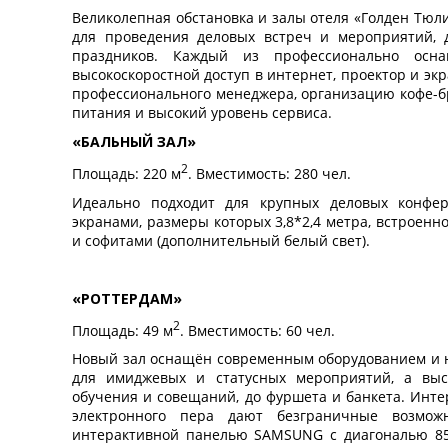
вместительный гардероб, рабочее место с удоб
Великолепная обстановка и залы отеля «Голден Тюлип
электрочайник, бутилированная вода (обновляется 
для проведения деловых встреч и мероприятий, 
тапочки, фен, гостиничная мини-парфюмерия. В но
праздников. Каждый из профессионально осн
гладильная станция. Интерьер номеров выдержан в т
высокоскоростной доступ в интернет, проектор и эк
профессионального менеджера, организацию кофе-бр
В тариф включено:
проживание в номере выбран
питания и высокий уровень сервиса.
«шведский стол», посещение тренажёрного зала, са
круглосуточная служба «Мобильный консьерж», инт
«БАЛЬНЫЙ ЗАЛ»
пасса на ресепшн (за дополнительную плату).
2
Площадь: 220 м
. Вместимость: 280 чел.
Необходимые документы для размещения:
Идеально подходит для крупных деловых конфер
Для взрослых
: ваучер, общегражданский российски
экранами, размеры которых 3,8*2,4 метра, встроенн
Для детей:
оригинал свидетельства о рождении для 
и софитами (дополнительный белый свет).
одного из родителей (усыновителей, опекунов) на 
для детей до 14-ти лет; нотариально заверенное со
лиц, не являющихся законными представителям
санэпидокружении об отсутствии контакта с людь
«РОТТЕРДАМ»
поликлинике), справка о прививках (выдается медсес
2
Площадь: 49 м
. Вместимость: 60 чел.
Для иностранных туристов:
паспорт и миграцион
запрашивайте в службе ФМС).
Новый зал оснащён современным оборудованием и на
для имиджевых и статусных мероприятий, а выс
обучения и совещаний, до фуршета и банкета. Инте
электронного пера дают безграничные возможн
интерактивной панелью SAMSUNG с диагональю 85"