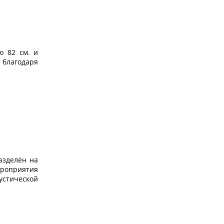
ю 82 см. и
 благодаря
азделён на
ероприятия
устической