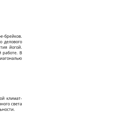
е-брейков.
о делового
тия йогой.
 работе. В
диагональю
ой климат-
вного света
ьности.