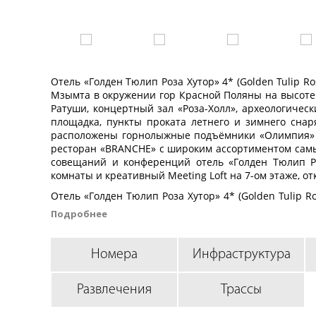
Отель «Голден Тюлип Роза Хутор» 4* (Golden Tulip R
Мзымта в окружении гор Красной Поляны на высоте 
Ратуши, концертный зал «Роза-Холл», археологическ
площадка, пункты проката летнего и зимнего снар
расположены горнолыжные подъёмники «Олимпия» и 
ресторан «BRANCHE» с широким ассортиментом самы
совещаний и конференций отель «Голден Тюлип Р
комнаты и креативный Meeting Loft на 7-ом этаже, 
Отель «Голден Тюлип Роза Хутор» 4* (Golden Tulip R
вокзала «Сочи-Адлер», в 2 км от ж/д вокзала «Роза Ху
Подробнее
до пляжей побережья Чёрного моря в Адлере.
Отель «Голден Тюлип Роза Хутор» 4* (Golden 
Номера
Инфраструктура
дизайнерских номера, соответствующих станд
номеров отеля «Голден Тюлип Роза Хутор» 4*.
Развлечения
Трассы
Каждый номер отеля оснащен всем необходимым для
кабельное телевидение, высокоскоростной проводной