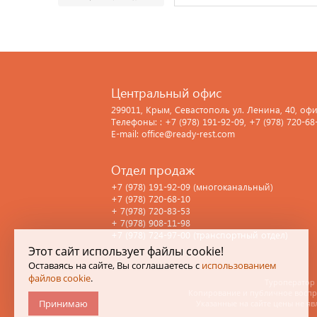
Центральный офис
299011, Крым, Севастополь ул. Ленина, 40, офи
Телефоны: : +7 (978) 191-92-09, +7 (978) 720-68
E-mail: office@ready-rest.com
Отдел продаж
+7 (978) 191-92-09 (многоканальный)
+7 (978) 720-68-10
+ 7(978) 720-83-53
+ 7(978) 908-11-98
+7 (978) 724-97-00 (транспортный отдел)
Этот сайт использует файлы cookie!
Оставаясь на сайте, Вы соглашаетесь с
использованием
файлов cookie
.
Туроператор 
Копирование и публичное воспро
Принимаю
Указанные на сайте цены не яв