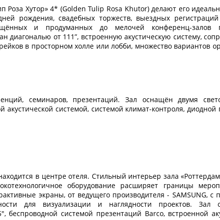
ным подключением, мини-бар, набор для приготовления ч
 Роза Хутор» 4* (Golden Tulip Rosa Khutor) делают его идеал
ежедневно), меню подушек, ортопедические матрасы на кроватя
дней рождения, свадебных торжеств, выездных регистраций
мерах супериор и выше для гостей доступны: капсульная ко
ащённых и продуманных до мелочей конференц-залов п
ёплых светлых тонах, располагающих к уюту и отдыху.
ран диагональю от 111”, встроенную акустическую систему, со
ейков в просторном холле или лобби, множество вариантов о
ной категории, питание по выбранному типу в ресторане
уны, пользование комнатой для хранения и сушки спортивного 
ернет Wi-Fi на всей территории отеля. Возможность приобре
енций, семинаров, презентаций. Зал оснащён двумя свет
й паспорт.
ой акустической системой, системой климат-контроля, диодной
детей до 14 лет; для детей старше 14 лет - российский паспор
сопровождающих лиц, не являющихся законными представителя
гласие одного из родителей (усыновителей, опекунов) на сопр
и ребенка для детей достигших 14-летнего возраста; 
ми с инфекционными заболеваниями, в том числе Covid-19 (
трой в детском саду или школе, или поликлинике).
ная карта, виза или вид на жительство (более подробную 
ходится в центре отеля. Стильный интерьер зала «Роттердам
окотехнологичное оборудование расширяет границы мероп
рактивные экраны, от ведущего производителя - SAMSUNG, с 
ости для визуализации и наглядности проектов. Зал о
, беспроводной системой презентаций Barco, встроенной ак