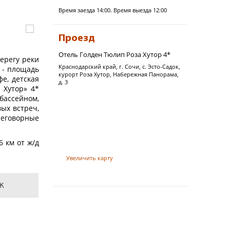
Время заезда 14:00. Время выезда 12:00
Проезд
Отель Голден Тюлип Роза Хутор 4*
берегу реки
Краснодарский край, г. Сочи, с. Эсто-Садок,
 - площадь
курорт Роза Хутор, Набережная Панорама,
фе, детская
д. 3
 Хутор» 4*
бассейном,
ых встреч,
реговорные
6 км от ж/д
д и в 52 км
Увеличить карту
ие на 162
ж
й в дизайне
ф, телефон,