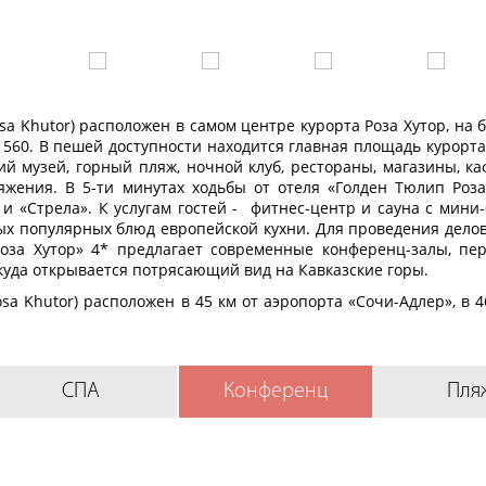
osa Khutor) расположен в самом центре курорта Роза Хутор, на 
560. В пешей доступности находится главная площадь курорта
ий музей, горный пляж, ночной клуб, рестораны, магазины, ка
яжения. В 5-ти минутах ходьбы от отеля «Голден Тюлип Роза
«Стрела». К услугам гостей - фитнес-центр и сауна с мини-
х популярных блюд европейской кухни. Для проведения делов
оза Хутор» 4* предлагает современные конференц-залы, пе
откуда открывается потрясающий вид на Кавказские горы.
osa Khutor) расположен в 45 км от аэропорта «Сочи-Адлер», в 4
тор», в 300 м от подъемников, в 300 м от бювета минеральных во
Tulip Rosa Khutor) представляет собой 7-этажное здан
СПА
Конференц
Пля
артам бренда.
Эргономика и стиль - вот, что привлекает госте
 комфортного пребывания гостей:
 интернет, Wi-Fi, система климат-контроля, персональный сей