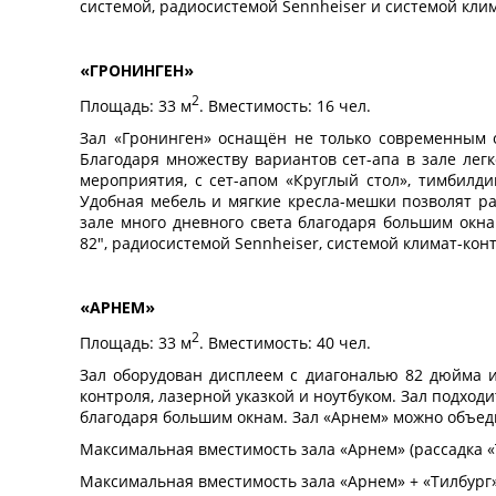
системой, радиосистемой Sennheiser и системой кли
«ГРОНИНГЕН»
2
Площадь: 33 м
. Вместимость: 16 чел.
Зал «Гронинген» оснащён не только современным о
Благодаря множеству вариантов сет-апа в зале лег
мероприятия, с сет-апом «Круглый стол», тимбилди
Удобная мебель и мягкие кресла-мешки позволят ра
зале много дневного света благодаря большим ок
82", радиосистемой Sennheiser, системой климат-кон
«АРНЕМ»
2
Площадь: 33 м
. Вместимость: 40 чел.
Зал оборудован дисплеем с диагональю 82 дюйма и
контроля, лазерной указкой и ноутбуком. Зал подход
благодаря большим окнам. Зал «Арнем» можно объед
Максимальная вместимость зала «Арнем» (рассадка «Т
Максимальная вместимость зала «Арнем» + «Тилбург» 