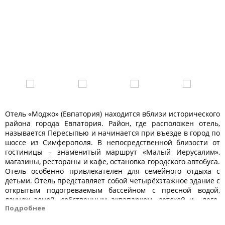
Отель «Моджо» (Евпатория) находится вблизи исторического
района города Евпатория. Район, где расположен отель,
называется Пересыпью и начинается при въезде в город по
шоссе из Симферополя. В непосредственной близости от
гостиницы – знаменитый маршрут «Малый Иерусалим»,
магазины, рестораны и кафе, остановка городского автобуса.
Отель особенно привлекателен для семейного отдыха с
детьми. Отель представляет собой четырёхэтажное здание с
открытым подогреваемым бассейном с пресной водой,
лаундж зоной, собственным аквапарком, детской и лего-
Подробнее
комнатой, гончарной мастерской, комнатой для творчества,
музыкальной комнатой, караоке. На первом этаже находится