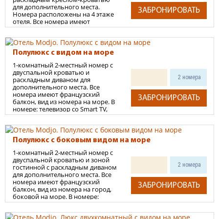
еврораскладушке.
банные принадлежности,
для дополнительного места.
душевая кабина, косметические
ЗАБРОНИРОВАТЬ
Детская кроватка по запросу
Номера расположены на 4 этаже
средства, раковина, санузел,
предоставляется бесплатно.
отеля. Все номера имеют
тапочки, халаты, гостиничная
французский балкон, вид из
парфюмерия.
номера частично на море. В
номере: телевизор со Smart TV,
2
Площадь номера 17-19 м
кондиционер, фен, интернет/
Полулюкс с видом на море
телефония, Wi-Fi, внутренний
Варианты размещения:
1-комнатный 2-местный номер с
телефон, чайник, сейф, мини-бар,
до 4 взрослых - без детей
двуспальной кроватью и
ковровое покрытие, вешалки,
2 номера
раскладным диваном для
журнальный столик, зеркало,
Также можно разместить 1-го
дополнительного места. Все
шкаф для одежды. В ванной
ребенка до 5,99 лет без места или
номера имеют французский
комнате: банные полотенца,
ребенка до 11,99 лет на
ЗАБРОНИРОВАТЬ
балкон, вид из номера на море. В
банные принадлежности,
еврораскладушке.
номере: телевизор со Smart TV,
душевая кабина, косметические
кондиционер, фен, интернет/
средства, раковина, санузел,
Детская кроватка по запросу
телефония, Wi-Fi, внутренний
тапочки, халаты, гостиничная
предоставляется бесплатно.
телефон, чайник, сейф, мини-бар,
парфюмерия.
ковровое покрытие, вешалки,
Полулюкс с боковым видом на море
2
Площадь номера 38-40 м
журнальный столик, зеркало,
1-комнатный 2-местный номер с
шкаф для одежды. В ванной
Варианты размещения:
двуспальной кроватью и зоной
комнате: банные полотенца,
2 номера
гостинной с раскладным диваном
банные принадлежности,
до 5 взрослых - без детей
для дополнительного места. Все
душевая кабина, косметические
номера имеют французский
Также можно разместить 1-го
средства, раковина, санузел,
ЗАБРОНИРОВАТЬ
балкон, вид из номера на город,
ребенка до 5,99 лет без места или
тапочки, халаты, гостиничная
боковой на море. В номере:
ребенка до 11,99 лет на
парфюмерия.
телевизор со Smart TV,
еврораскладушке.
2
Площадь номера 40 м
кондиционер, фен, интернет/
Детская кроватка по запросу
телефония, Wi-Fi, внутренний