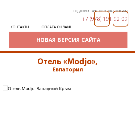
ПОДДЕРЖКА ТУРАГЕНТОВ И ЧАСТНЫХ ЛИЦ
+7 (978) 191-92-09
+7 (978) 191-92-09
КОНТАКТЫ
ОПЛАТА ОНЛАЙН
НОВАЯ ВЕРСИЯ САЙТА
Отель «Modjo»
,
Евпатория