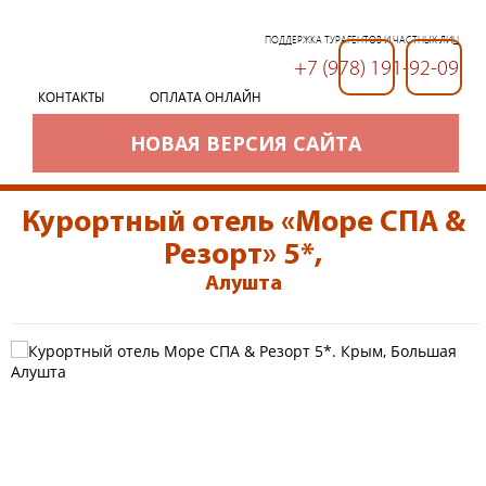
ПОДДЕРЖКА ТУРАГЕНТОВ И ЧАСТНЫХ ЛИЦ
+7 (978) 191-92-09
+7 (978) 191-92-09
КОНТАКТЫ
ОПЛАТА ОНЛАЙН
НОВАЯ ВЕРСИЯ САЙТА
Курортный отель «Море СПА &
Резорт» 5*
,
Алушта