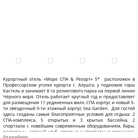
Курортный отель «Море СПА & Резорт» 5* расположен в
Профессорском уголке курорта г. Алушта, у подножия горы
Кастель и занимает 8 га реликтового парка на первой линии
Чёрного моря. Отель работает круглый год и предоставляет
для размещения 11 уединенных вилл, СПА корпус и новый 5-
ти звёздочный 9-ти этажный корпус Sea Garden. Для гостей
здесь созданы самые благоприятные условия для отдыха: 2
СПА-комплекса, 5 открытых и 3 крытых бассейна, 2
спортзала с новейшим современным оборудованием, бары,
рестораны, детский клуб, игровые и спортивные площадки,
Подробнее
теннисные корты, собственный пляж. Для маленьких гостей