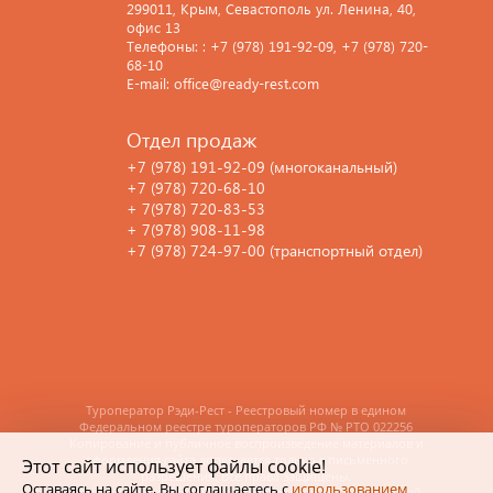
299011, Крым, Севастополь ул. Ленина, 40,
офис 13
Телефоны: : +7 (978) 191-92-09, +7 (978) 720-
68-10
E-mail: office@ready-rest.com
Отдел продаж
+7 (978) 191-92-09 (многоканальный)
+7 (978) 720-68-10
+ 7(978) 720-83-53
+ 7(978) 908-11-98
+7 (978) 724-97-00 (транспортный отдел)
Туроператор Рэди-Рест - Реестровый номер в едином
Федеральном реестре туроператоров РФ
№ РТО 022256
Копирование и публичное воспроизведение материалов и
оформления сайта допускается только с письменного
Этот сайт использует файлы cookie!
разрешения. Все права защищены.
Оставаясь на сайте, Вы соглашаетесь с
использованием
Указанные на сайте цены не являются публичной офертой