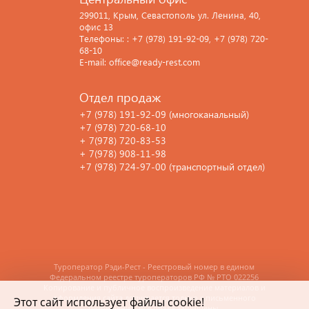
299011, Крым, Севастополь ул. Ленина, 40,
офис 13
Телефоны: : +7 (978) 191-92-09, +7 (978) 720-
68-10
E-mail: office@ready-rest.com
Отдел продаж
+7 (978) 191-92-09 (многоканальный)
+7 (978) 720-68-10
+ 7(978) 720-83-53
+ 7(978) 908-11-98
+7 (978) 724-97-00 (транспортный отдел)
Туроператор Рэди-Рест - Реестровый номер в едином
Федеральном реестре туроператоров РФ
№ РТО 022256
Копирование и публичное воспроизведение материалов и
оформления сайта допускается только с письменного
Этот сайт использует файлы cookie!
разрешения. Все права защищены.