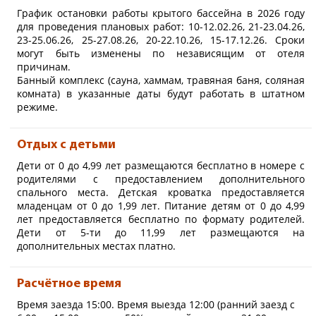
плазменными телевизорами,
до 4 взрослых - без детей
Уроженец Крыма, «певец
При размещении в отеле от 14-ти
График остановки работы крытого бассейна в 2026 году
обеденным столом на 8 персон,
моря» на века прославил
дней и более: бутылка
максимум 4 взрослых +
барной стойкой, кухней,
свой родной город
для проведения плановых работ: 10-12.02.26, 21-23.04.26,
шампанского и фрукты.
максимум 2 ребенка.
столовой и гардеробной
Феодосию, красоту Черного
23-25.06.26, 25-27.08.26, 20-22.10.26, 15-17.12.26. Сроки
комнатой. Номер расположена
моря и героическую историю
Также можно разместить 1-го
могут быть изменены по независящим от отеля
на 4-м этаже гостиницы
русского флота.
ребенка до 12-ти лет.
причинам.
«Ореанда». Может быть
Подарки от отеля
объединен с Люксом Премьер в
Апартамент назван в честь
Банный комплекс (сауна, хаммам, травяная баня, соляная
При заезде: шампанское, фрукты
шестикомнатные апартаменты с
основоположника русского
комната) в указанные даты будут работать в штатном
и ассорти сыров.
видом на море.
виноделия в Крыму и
Ежедневно: фрукты и
режиме.
производства шампанских
2
минеральная вода.
Площадь номера
120
м
.
вин в России князя Льва
При размещении в отеле от 7-ми
Сергеевича Голицына (1845-
Варианты размещения:
дней: бутылка крымского вина и
1915). Среди его наследия -
Отдых с детьми
трюфели с ягодами.
всемирно известное
до 5 взрослых - без детей
При размещении в отеле от 14-ти
производственное
Дети от 0 до 4,99 лет размещаются бесплатно в номере с
дней и более: бутылка
максимум 4 взрослых +
объединение «Массандра» в
родителями с предоставлением дополнительного
шампанского и фрукты.
максимум 3 ребенка.
Ялте и завод шампанских вин
спального места. Детская кроватка предоставляется
«Новый Свет» под Судаком.
Также можно разместить 1-го
младенцам от 0 до 1,99 лет. Питание детям от 0 до 4,99
ребенка до 12-ти лет.
Подарки от отеля
лет предоставляется бесплатно по формату родителей.
При заезде: шампанское, фрукты
Апартамент назван в честь
Дети от 5-ти до 11,99 лет размещаются на
и ассорти сыров.
Императрицы Екатерины II
Ежедневно: фрукты и
дополнительных местах платно.
Великой (1729-1796). Период
минеральная вода.
ее царствования вывел
При размещении в отеле от 7-ми
Россию на мировую арену в
дней: бутылка крымского вина и
качестве ведущей державы и
Расчётное время
трюфели с ягодами.
считается «золотым веком».
При размещении в отеле от 14-ти
8 апреля 1783 года ею был
Время заезда 15:00. Время выезда 12:00 (ранний заезд с
дней и более: бутылка
подписан Манифест о