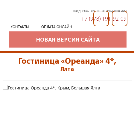
ПОДДЕРЖКА ТУРАГЕНТОВ И ЧАСТНЫХ ЛИЦ
+7 (978) 191-92-09
+7 (978) 191-92-09
КОНТАКТЫ
ОПЛАТА ОНЛАЙН
НОВАЯ ВЕРСИЯ САЙТА
Гостиница «Ореанда» 4*
,
Ялта