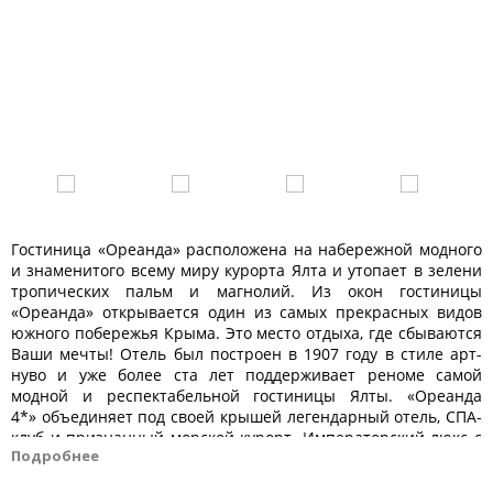
Гостиница «Ореанда» расположена на набережной модного
и знаменитого всему миру курорта Ялта и утопает в зелени
тропических пальм и магнолий. Из окон гостиницы
«Ореанда» открывается один из самых прекрасных видов
южного побережья Крыма. Это место отдыха, где сбываются
Ваши мечты! Отель был построен в 1907 году в стиле арт-
нуво и уже более ста лет поддерживает реноме самой
модной и респектабельной гостиницы Ялты. «Ореанда
4*» объединяет под своей крышей легендарный отель, СПА-
клуб и признанный морской курорт. Императорский люкс с
Подробнее
террасой, засаженной розами, и прекрасным видом на
ялтинскую бухту как нельзя лучше напоминает времена