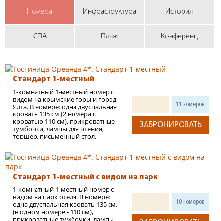
расцвета Российской Империи, оставившей незримый след
в атмосфере и истории этих мест.
Номера
Инфраструктура
История
Отель «Ореанда 4*» состоит из 5-ти этажного здания отеля,
оборудованного лифтом до 4-го этажа, и отдельно стоящего
СПА
Пляж
Конференц
корпуса, в котором расположены тренажерный зал и
конференц-зал
.
Здания соединены между собой
«Ореанда»
крытым переходом.
минус 1-й этаж: СПА-центр, банный комплекс, салон красоты, фито-
Стандарт 1-местный
бар, солярий, прачечная, глажка, химчистка.
1-комнатный 1-местный номер с
1-й этаж: ресторан «Ореанда», кафе «Terrazza», лобби-бар,
видом на крымские горы и город
11 номеров
Ялта. В номере: одна двуспальная
конференц-залы «Витмер», «Потемкин», крытый бассейн, бизнес-
кровать 135 см (2 номера с
центр, галерея бутиков.
кроватью 110 см), прикроватные
ЗАБРОНИРОВАТЬ
2-5-й этажи: номерной фонд.
тумбочки, лампы для чтения,
отдельно стоящий корпус: конференц-зал «Ореанда», тренажерный
торшер, письменный стол,
зеркало, стулья, багажная тумба,
зал.
шкаф для одежды, регулируемая
Номерной фонд: 111 номеров на 205 мест (без учета
система кондиционирования
(отопления) телефон, мини-сейф,
дополнительных мест).
мини-бар, спутниковое
Стандарт 1-местный с видом на парк
телевидение, электрочайник,
Каждый номер гостиницы оснащен всем необходимым для
набор посуды для приготовления
1-комнатный 1-местный номер с
комфортного пребывания гостей и соответствует
чая и кофе, питьевая вода в
видом на парк отеля. В номере:
международным стандартам:
бутылочках, Wi-Fi, ванная
10 номеров
одна двуспальная кровать 135 см,
комната (ванна, компакт,
(в одном номере - 110 см),
регулируемая система кондиционирования (отопления),
умывальник с мраморной
прикроватные тумбочки, лампы