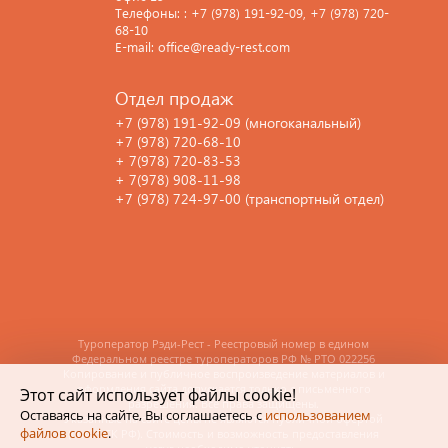
Телефоны: : +7 (978) 191-92-09, +7 (978) 720-
68-10
E-mail: office@ready-rest.com
Отдел продаж
+7 (978) 191-92-09 (многоканальный)
+7 (978) 720-68-10
+ 7(978) 720-83-53
+ 7(978) 908-11-98
+7 (978) 724-97-00 (транспортный отдел)
Туроператор Рэди-Рест - Реестровый номер в едином
Федеральном реестре туроператоров РФ
№ РТО 022256
Копирование и публичное воспроизведение материалов и
оформления сайта допускается только с письменного
Этот сайт использует файлы cookie!
разрешения. Все права защищены.
Оставаясь на сайте, Вы соглашаетесь с
использованием
Указанные на сайте цены не являются публичной офертой
файлов cookie
.
(ст.435 ГК РФ). Стоимость и возможность предоставления