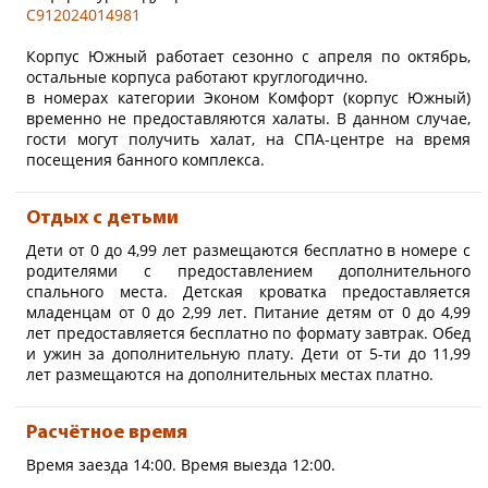
С912024014981
Варианты размещения:
до 8 взрослых - без детей
Корпус Южный работает сезонно с апреля по октябрь,
максимум 6 взрослых +
остальные корпуса работают круглогодично.
максимум 2 ребенка
в номерах категории Эконом Комфорт (корпус Южный)
временно не предоставляются халаты. В данном случае,
Также можно разместить 1-го
ребенка до 6-ти лет (без
гости могут получить халат, на СПА-центре на время
предоставления
посещения банного комплекса.
дополнительного места).
Отдых с детьми
Дети от 0 до 4,99 лет размещаются бесплатно в номере с
родителями с предоставлением дополнительного
спального места. Детская кроватка предоставляется
младенцам от 0 до 2,99 лет. Питание детям от 0 до 4,99
лет предоставляется бесплатно по формату завтрак. Обед
и ужин за дополнительную плату. Дети от 5-ти до 11,99
лет размещаются на дополнительных местах платно.
Расчётное время
Время заезда 14:00. Время выезда 12:00.