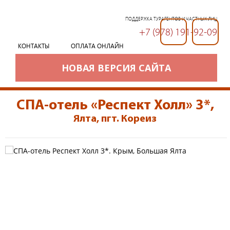
ПОДДЕРЖКА ТУРАГЕНТОВ И ЧАСТНЫХ ЛИЦ
+7 (978) 191-92-09
+7 (978) 191-92-09
КОНТАКТЫ
ОПЛАТА ОНЛАЙН
НОВАЯ ВЕРСИЯ САЙТА
СПА-отель «Респект Холл» 3*
,
Ялта, пгт. Кореиз