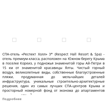
СПА-отель «Респект Холл» 3* (Respect Hall Resort & Spa) -
отель премиум-класса, расположен на Южном берегу Крыма
в поселке Кореиз, у подножья знаменитой горы Ай-Петри в
15 км от знаменитой красавицы Ялты. Чистый горный
воздух, великолепные виды, собственные благоустроенные
пляжи, продуманная до мельчайших деталей
инфраструктура, уникальные строительно-архитектурные
решения, один из самых лучших СПА-центров Крыма и
просторный номерной фонд от эконома до апартаментов
2
площадью 270 м
.
Подробнее
СПА-отель «Респект Холл» 3* (Respect Hall Resort&Spa)