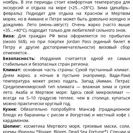
ноябрь. В эти периоды стоит комфортная температура для
экскурсий и отдыха на море (+25...+28°C). Зима (декабрь–
февраль): Подходит для отдыха на Красном и Мертвом
морях, но в Аммане и Петре может быть довольно холодно и
дождливо. Лето (июнь–август): Очень жарко (часто выше
+35...+40°C), подходит только для любителей сильного зноя.
Виза:
Для граждан РФ виза оформляется по прибытии
(около 56$), но при покупке Jordan Pass (единый билет в
Петру и другие достопримечательности) визовый сбор
отменяется.
Безопасность:
Иордания считается одной из самых
стабильных и безопасных стран региона.
Климат:
основная часть страны: Сухой пустынный климат.
Днем жарко, а ночью в пустыне (например, Вади-Рам)
температура может резко падать. Запад (Амман, Петра):
Средиземноморский тип климата — влажная зима и сухое
лето. Акаба и Мертвое море: Здесь свой микроклимат —
всегда на 5–10 градусов теплее, чем в столице, купаться
можно практически круглый год.
Кухня:
Обязательно попробуйте Мансаф (традиционное
блюдо из баранины с рисом и йогуртом) и местный кофе с
кардамоном.
Шопинг:
косметика Мертвого моря, грязевые маски, соли,
кремы (бренды *Rivage, Bloom, Dead Sea Fortune*). Специи и