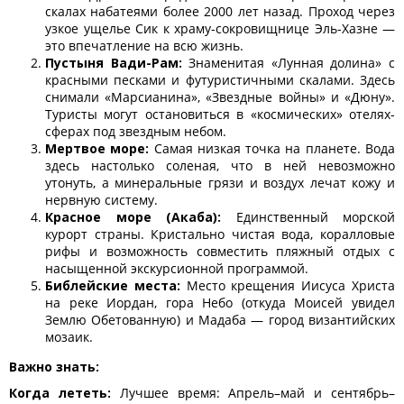
скалах набатеями более 2000 лет назад. Проход через
узкое ущелье Сик к храму-сокровищнице Эль-Хазне —
это впечатление на всю жизнь.
Пустыня Вади-Рам:
Знаменитая «Лунная долина» с
красными песками и футуристичными скалами. Здесь
снимали «Марсианина», «Звездные войны» и «Дюну».
Туристы могут остановиться в «космических» отелях-
сферах под звездным небом.
Мертвое море:
Самая низкая точка на планете. Вода
здесь настолько соленая, что в ней невозможно
утонуть, а минеральные грязи и воздух лечат кожу и
нервную систему.
Красное море (Акаба):
Единственный морской
курорт страны. Кристально чистая вода, коралловые
рифы и возможность совместить пляжный отдых с
насыщенной экскурсионной программой.
Библейские места:
Место крещения Иисуса Христа
на реке Иордан, гора Небо (откуда Моисей увидел
Землю Обетованную) и Мадаба — город византийских
мозаик.
Важно знать:
Когда лететь:
Лучшее время: Апрель–май и сентябрь–