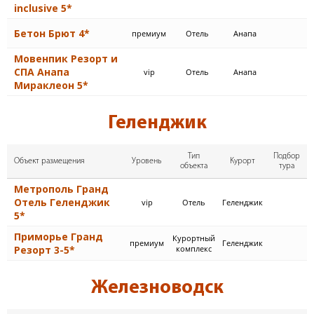
inclusive 5*
Бетон Брют 4*
премиум
Отель
Анапа
Мовенпик Резорт и
СПА Анапа
vip
Отель
Анапа
Мираклеон 5*
Геленджик
Тип
Подбор
Объект размещения
Уровень
Курорт
объекта
тура
Метрополь Гранд
Отель Геленджик
vip
Отель
Геленджик
5*
Приморье Гранд
Курортный
премиум
Геленджик
Резорт 3-5*
комплекс
Железноводск