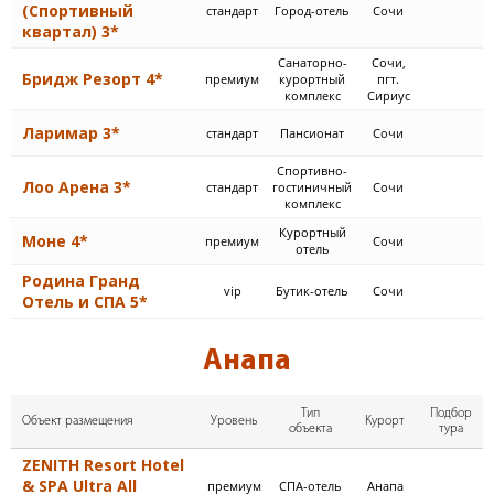
(Спортивный
стандарт
Город-отель
Сочи
квартал) 3*
Cанаторно-
Сочи,
Бридж Резорт 4*
премиум
курортный
пгт.
комплекс
Сириус
Ларимар 3*
стандарт
Пансионат
Сочи
Спортивно-
Лоо Арена 3*
стандарт
гостиничный
Сочи
комплекс
Курортный
Моне 4*
премиум
Сочи
отель
Родина Гранд
vip
Бутик-отель
Сочи
Отель и СПА 5*
Анапа
Тип
Подбор
Объект размещения
Уровень
Курорт
объекта
тура
ZENITH Resort Hotel
& SPA Ultra All
премиум
СПА-отель
Анапа