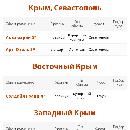
Крым, Севастополь
Тип
Подбор
Объект размещения
Уровень
Курорт
объекта
тура
Курортный
Аквамарин 5*
премиум
Севастополь
комплекс
Арт-Отель 3*
стандарт
Арт-отель
Севастополь
Восточный Крым
Тип
Подбор
Объект размещения
Уровень
Курорт
объекта
тура
Курортный
Солдайя Гранд 4*
премиум
Судак
отель
Западный Крым
Тип
Подбор
Объект размещения
Уровень
Курорт