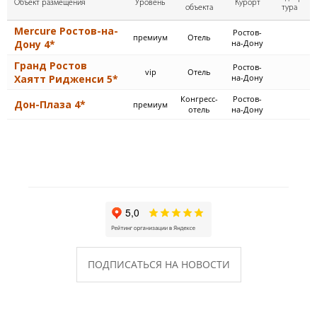
Объект размещения
Уровень
Курорт
объекта
тура
Mercure Ростов-на-
Ростов-
премиум
Отель
Дону 4*
на-Дону
Гранд Ростов
Ростов-
vip
Отель
Хаятт Ридженси 5*
на-Дону
Конгресс-
Ростов-
Дон-Плаза 4*
премиум
отель
на-Дону
ПОДПИСАТЬСЯ НА НОВОСТИ