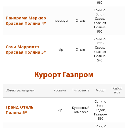
960
Сочи, с.
Эсто-
Панорама Меркюр
Садок,
премиум
Отель
Красная Поляна 4*
Красная
Поляна
960
Сочи, с.
Эсто-
Сочи Марриотт
Садок,
vip
Отель
Красная Поляна 5*
Красная
Поляна
540
Курорт Газпром
Подбор
Объект размещения
Уровень
Тип объекта
Курорт
тура
Сочи, с.
Эсто-
Гранд Отель
Курортный
vip
Садок,
Поляна 5*
комплекс
Газпром
560
Сочи, с.