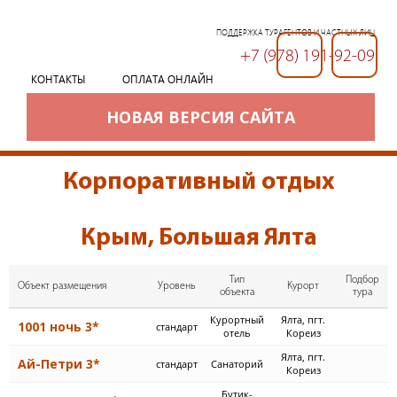
ПОДДЕРЖКА ТУРАГЕНТОВ И ЧАСТНЫХ ЛИЦ
+7 (978) 191-92-09
+7 (978) 191-92-09
КОНТАКТЫ
ОПЛАТА ОНЛАЙН
НОВАЯ ВЕРСИЯ САЙТА
Корпоративный отдых
Крым, Большая Ялта
Тип
Подбор
Объект размещения
Уровень
Курорт
объекта
тура
Курортный
Ялта, пгт.
1001 ночь 3*
стандарт
отель
Кореиз
Ялта, пгт.
Ай-Петри 3*
стандарт
Cанаторий
Кореиз
Бутик-