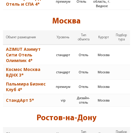
премиум
Отель
область, г.
Отель и СПА 4*
Видное
Москва
Тип
Подбор
Объект размещения
Уровень
Курорт
объекта
тура
AZIMUT Азимут
Сити Отель
стандарт
Отель
Москва
Олимпик 4*
Космос Москва
стандарт
Отель
Москва
ВДНХ 3*
Пальмира Бизнес
премиум
Отель
Москва
Клуб 4*
Дизайн-
СтандАрт 5*
vip
Москва
отель
Ростов-на-Дону
Тип
Подбор