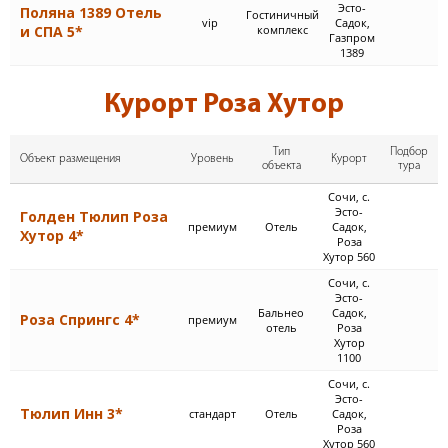
Эсто-
Поляна 1389 Отель
Гостиничный
vip
Садок,
и СПА 5*
комплекс
Газпром
1389
Курорт Роза Хутор
Тип
Подбор
Объект размещения
Уровень
Курорт
объекта
тура
Сочи, с.
Эсто-
Голден Тюлип Роза
премиум
Отель
Садок,
Хутор 4*
Роза
Хутор 560
Сочи, с.
Эсто-
Бальнео
Садок,
Роза Спрингс 4*
премиум
отель
Роза
Хутор
1100
Сочи, с.
Эсто-
Тюлип Инн 3*
стандарт
Отель
Садок,
Роза
Хутор 560