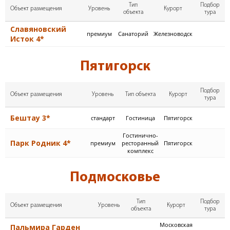
Тип
Подбор
Объект размещения
Уровень
Курорт
объекта
тура
Славяновский
премиум
Cанаторий
Железноводск
Исток 4*
Пятигорск
Подбор
Объект размещения
Уровень
Тип объекта
Курорт
тура
Бештау 3*
стандарт
Гостиница
Пятигорск
Гостинично-
Парк Родник 4*
премиум
ресторанный
Пятигорск
комплекс
Подмосковье
Тип
Подбор
Объект размещения
Уровень
Курорт
объекта
тура
Московская
Пальмира Гарден