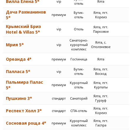
Вилла Елена 5*
vip
Ялта
отель
Дача Рахманинов
Бутик-
Ялта, пгт.
премиум
5*
отель
Кореиз
Крымский Бриз
Ялта, пгт.
vip
Отель
Hotel & Villas 5*
Парковое
Cанаторно-
Ялта, с.
Мрия 5*
vip
курортный
Оползневое
комплекс
Ореанда 4*
премиум
Гостиница
Ялта
Бутик-
Ялта, пгт.
Палласа 5*
vip
отель
Восход
Пальмира Палас
Курортный
Ялта, пгт.
премиум
5*
отель
Курпаты
Ялта, пгт.
Пушкино 3*
стандарт
Cанаторий
Гурзуф
Ялта, пгт.
Респект Холл 3*
стандарт
СПА-отель
Кореиз
Курортный
Ялта, пгт.
Сосновая роща 4*
премиум
комплекс
Гаспра