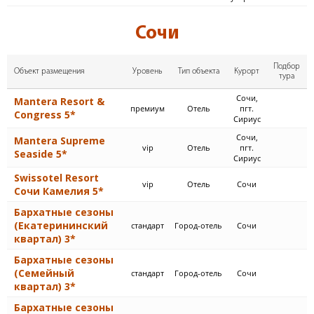
Сочи
Подбор
Объект размещения
Уровень
Тип объекта
Курорт
тура
Сочи,
Mantera Resort &
премиум
Отель
пгт.
Congress 5*
Сириус
Сочи,
Mantera Supreme
vip
Отель
пгт.
Seaside 5*
Сириус
Swissotel Resort
vip
Отель
Сочи
Сочи Камелия 5*
Бархатные сезоны
(Екатерининский
стандарт
Город-отель
Сочи
квартал) 3*
Бархатные сезоны
(Семейный
стандарт
Город-отель
Сочи
квартал) 3*
Бархатные сезоны