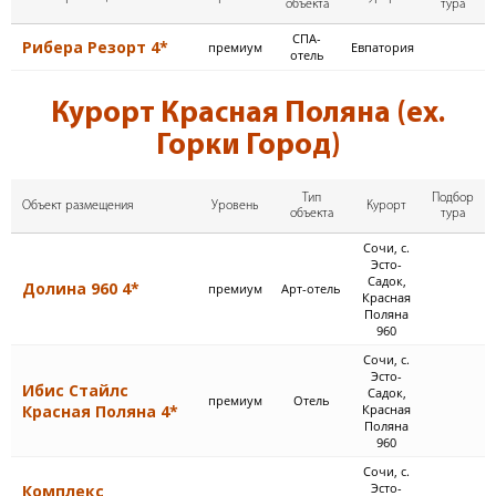
объекта
тура
СПА-
Рибера Резорт 4*
премиум
Евпатория
отель
Курорт Красная Поляна (ex.
Горки Город)
Тип
Подбор
Объект размещения
Уровень
Курорт
объекта
тура
Сочи, с.
Эсто-
Садок,
Долина 960 4*
премиум
Арт-отель
Красная
Поляна
960
Сочи, с.
Эсто-
Ибис Стайлс
Садок,
премиум
Отель
Красная Поляна 4*
Красная
Поляна
960
Сочи, с.
Эсто-
Комплекс