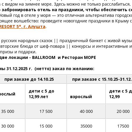
 с видом на зимнее море. Здесь можно не только расслабиться, 
 забронировать отель на праздники, чтобы обеспечить с
Новый год в отеле у моря — это отличная альтернатива городск
тоящее волшебство: проведите новогодние праздники в Крыму с
RESORT 5*, г. Алушта
.
русских народных сказок || праздничный банкет с живой муз
авторские блюда от шеф-повара || конкурсы и интерактивные 
призы и подарки.
две локации - BALLROOM и Ресторан МОРЕ
31.12.2025 г. (нетто) заказ по желанию:
при заказе до 14.10.25
при заказе с 15.10.25-31.12.
дети с 5 до
дети с 5 
рослый
12,99 лет
взрослый
12,99
35 000
17 500
40 000
20 000
30 000
15 000
35000
17500