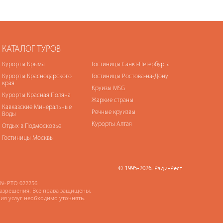
КАТАЛОГ ТУРОВ
Курорты Крыма
Гостиницы Санкт-Петербурга
Курорты Краснодарского
Гостиницы Ростова-на-Дону
края
Круизы MSG
Курорты Красная Поляна
Жаркие страны
Кавказские Минеральные
Речные круизвы
Воды
Курорты Алтая
Отдых в Подмосковье
Гостиницы Москвы
© 1995-2026. Рэди-Рест
№ РТО 022256
разрешения. Все права защищены.
ния услуг необходимо уточнять.