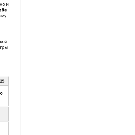
но и
ебе
ому
ыкой
игры
25
до