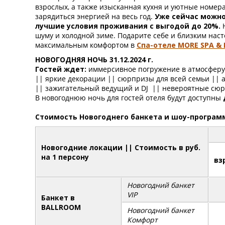
взрослых, а также изысканная кухня и уютные номера
зарядиться энергией на весь год.
Уже сейчас можно
лучшие условия проживания с выгодой до 20%.
шуму и холодной зиме. Подарите себе и близким нас
максимальным комфортом в
Спа-отеле MORE SPA & 
НОВОГОДНЯЯ НОЧЬ 31.12.2024 г.
Гостей ждет:
иммерсивное погружение в атмосферу 
|| яркие декорации || сюрпризы для всей семьи || 
|| зажигательный ведущий и DJ || невероятные сюр
В новогоднюю ночь для гостей отеля будут доступны
Стоимость Новогоднего банкета и шоу-программы 
Новогодние локации || Стоимость в руб.
на 1 персону
вз
Новогодний банкет
VIP
Банкет в
BALLROOM
Новогодний банкет
Комфорт