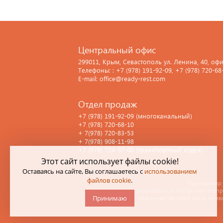
Центральный офис
299011, Крым, Севастополь ул. Ленина, 40, офи
Телефоны: : +7 (978) 191-92-09, +7 (978) 720-68
E-mail: office@ready-rest.com
Отдел продаж
+7 (978) 191-92-09 (многоканальный)
+7 (978) 720-68-10
+ 7(978) 720-83-53
+ 7(978) 908-11-98
+7 (978) 724-97-00 (транспортный отдел)
Этот сайт использует файлы cookie!
Оставаясь на сайте, Вы соглашаетесь с
использованием
файлов cookie
.
Туроператор 
Копирование и публичное воспро
Принимаю
Указанные на сайте цены не яв