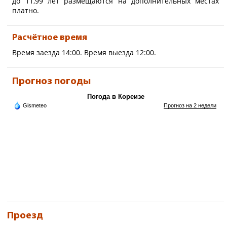
до 11,99 лет размещаются на дополнительных местах
кроватка).
платно.
Расчётное время
Время заезда 14:00. Время выезда 12:00.
Прогноз погоды
Погода в Кореизе
Gismeteo
Прогноз на 2 недели
Проезд