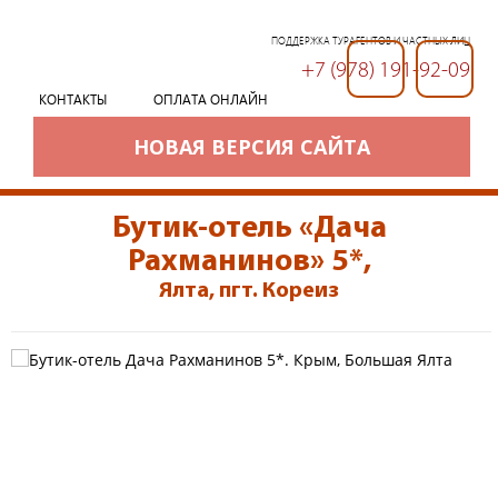
ПОДДЕРЖКА ТУРАГЕНТОВ И ЧАСТНЫХ ЛИЦ
+7 (978) 191-92-09
+7 (978) 191-92-09
КОНТАКТЫ
ОПЛАТА ОНЛАЙН
НОВАЯ ВЕРСИЯ САЙТА
Бутик-отель «Дача
Рахманинов» 5*
,
Ялта, пгт. Кореиз