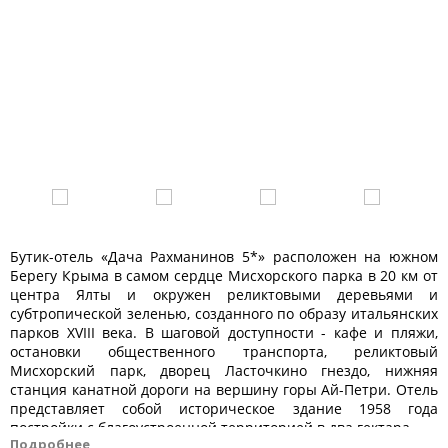
Бутик-отель «Дача Рахманинов 5*» расположен на южном
Берегу Крыма в самом сердце Мисхорского парка в 20 км от
центра Ялты и окружен реликтовыми деревьями и
субтропической зеленью, созданного по образу итальянских
парков ХVIII века. В шаговой доступности - кафе и пляжи,
остановки общественного транспорта, реликтовый
Мисхорский парк, дворец Ласточкино гнездо, нижняя
станция канатной дороги на вершину горы Ай-Петри. Отель
представляет собой историческое здание 1958 года
постройки с благоустроенной территорией в два гектара.
Подробнее